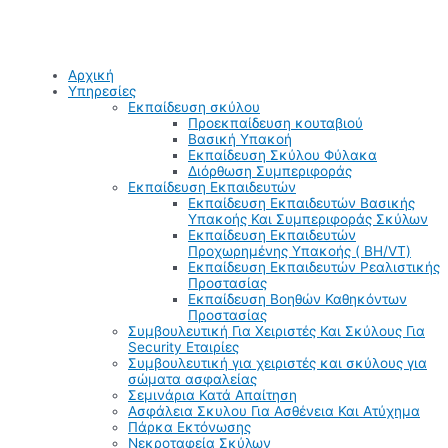
Αρχική
Υπηρεσίες
Εκπαίδευση σκύλου
Προεκπαίδευση κουταβιού
Βασική Υπακοή
Εκπαίδευση Σκύλου Φύλακα
Διόρθωση Συμπεριφοράς
Εκπαίδευση Εκπαιδευτών
Εκπαίδευση Εκπαιδευτών Βασικής
Υπακοής Και Συμπεριφοράς Σκύλων
Εκπαίδευση Εκπαιδευτών
Προχωρημένης Υπακοής ( BH/VT)
Εκπαίδευση Εκπαιδευτών Ρεαλιστικής
Προστασίας
Εκπαίδευση Βοηθών Καθηκόντων
Προστασίας
Συμβουλευτική Για Χειριστές Και Σκύλους Για
Security Εταιρίες
Συμβουλευτική για χειριστές και σκύλους για
σώματα ασφαλείας
Σεμινάρια Κατά Απαίτηση
Ασφάλεια Σκυλου Για Ασθένεια Και Ατύχημα
Πάρκα Εκτόνωσης
Νεκροταφεία Σκύλων