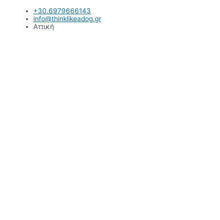
Μετάβαση
+30.6979666143
στο
info@thinklikeadog.gr
περιεχόμενο
Αττική