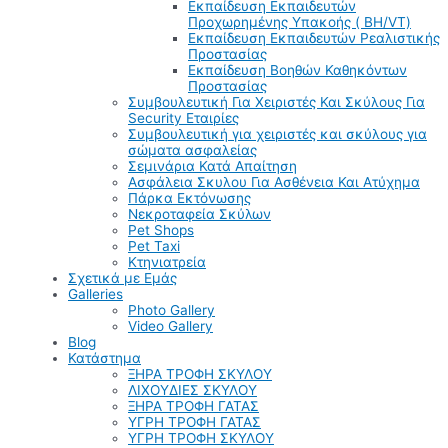
Εκπαίδευση Εκπαιδευτών
Προχωρημένης Υπακοής ( BH/VT)
Εκπαίδευση Εκπαιδευτών Ρεαλιστικής
Προστασίας
Εκπαίδευση Βοηθών Καθηκόντων
Προστασίας
Συμβουλευτική Για Χειριστές Και Σκύλους Για
Security Εταιρίες
Συμβουλευτική για χειριστές και σκύλους για
σώματα ασφαλείας
Σεμινάρια Κατά Απαίτηση
Ασφάλεια Σκυλου Για Ασθένεια Και Ατύχημα
Πάρκα Εκτόνωσης
Νεκροταφεία Σκύλων
Pet Shops
Pet Taxi
Κτηνιατρεία
Σχετικά με Εμάς
Galleries
Photo Gallery
Video Gallery
Blog
Κατάστημα
ΞΗΡΑ ΤΡΟΦΗ ΣΚΥΛΟΥ
ΛΙΧΟΥΔΙΕΣ ΣΚΥΛΟΥ
ΞΗΡΑ ΤΡΟΦΗ ΓΑΤΑΣ
ΥΓΡΗ ΤΡΟΦΗ ΓΑΤΑΣ
ΥΓΡΗ ΤΡΟΦΗ ΣΚΥΛΟΥ