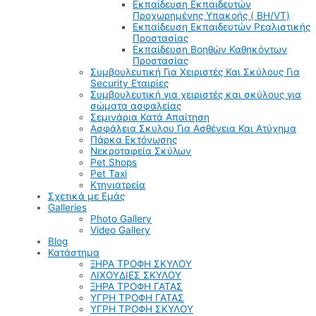
Εκπαίδευση Εκπαιδευτών
Προχωρημένης Υπακοής ( BH/VT)
Εκπαίδευση Εκπαιδευτών Ρεαλιστικής
Προστασίας
Εκπαίδευση Βοηθών Καθηκόντων
Προστασίας
Συμβουλευτική Για Χειριστές Και Σκύλους Για
Security Εταιρίες
Συμβουλευτική για χειριστές και σκύλους για
σώματα ασφαλείας
Σεμινάρια Κατά Απαίτηση
Ασφάλεια Σκυλου Για Ασθένεια Και Ατύχημα
Πάρκα Εκτόνωσης
Νεκροταφεία Σκύλων
Pet Shops
Pet Taxi
Κτηνιατρεία
Σχετικά με Εμάς
Galleries
Photo Gallery
Video Gallery
Blog
Κατάστημα
ΞΗΡΑ ΤΡΟΦΗ ΣΚΥΛΟΥ
ΛΙΧΟΥΔΙΕΣ ΣΚΥΛΟΥ
ΞΗΡΑ ΤΡΟΦΗ ΓΑΤΑΣ
ΥΓΡΗ ΤΡΟΦΗ ΓΑΤΑΣ
ΥΓΡΗ ΤΡΟΦΗ ΣΚΥΛΟΥ