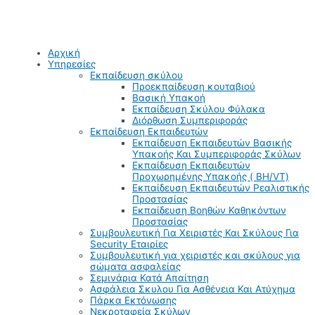
Αρχική
Υπηρεσίες
Εκπαίδευση σκύλου
Προεκπαίδευση κουταβιού
Βασική Υπακοή
Εκπαίδευση Σκύλου Φύλακα
Διόρθωση Συμπεριφοράς
Εκπαίδευση Εκπαιδευτών
Εκπαίδευση Εκπαιδευτών Βασικής
Υπακοής Και Συμπεριφοράς Σκύλων
Εκπαίδευση Εκπαιδευτών
Προχωρημένης Υπακοής ( BH/VT)
Εκπαίδευση Εκπαιδευτών Ρεαλιστικής
Προστασίας
Εκπαίδευση Βοηθών Καθηκόντων
Προστασίας
Συμβουλευτική Για Χειριστές Και Σκύλους Για
Security Εταιρίες
Συμβουλευτική για χειριστές και σκύλους για
σώματα ασφαλείας
Σεμινάρια Κατά Απαίτηση
Ασφάλεια Σκυλου Για Ασθένεια Και Ατύχημα
Πάρκα Εκτόνωσης
Νεκροταφεία Σκύλων