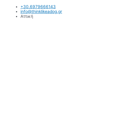
Μετάβαση
+30.6979666143
στο
info@thinklikeadog.gr
περιεχόμενο
Αττική