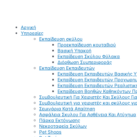
Αρχική
Υπηρεσίες
Εκπαίδευση σκύλου
Προεκπαίδευση κουταβιού
Βασική Υπακοή
Εκπαίδευση Σκύλου Φύλακα
Διόρθωση Συμπεριφοράς
Εκπαίδευση Εκπαιδευτών
Εκπαίδευση Εκπαιδευτών Βασικής 
Εκπαίδευση Εκπαιδευτών Προχωρημ
Εκπαίδευση Εκπαιδευτών Ρεαλιστικ
Εκπαίδευση Βοηθών Καθηκόντων Π
Συμβουλευτική Για Χειριστές Και Σκύλους Για
Συμβουλευτική για χειριστές και σκύλους γ
Σεμινάρια Κατά Απαίτηση
Ασφάλεια Σκυλου Για Ασθένεια Και Ατύχημα
Πάρκα Εκτόνωσης
Νεκροταφεία Σκύλων
Pet Shops