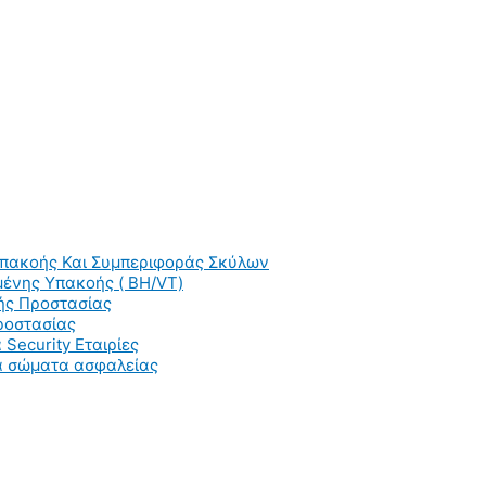
Υπακοής Και Συμπεριφοράς Σκύλων
ένης Υπακοής ( BH/VT)
ής Προστασίας
ροστασίας
 Security Εταιρίες
ια σώματα ασφαλείας