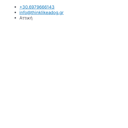
Μετάβαση
+30.6979666143
στο
info@thinklikeadog.gr
περιεχόμενο
Αττική