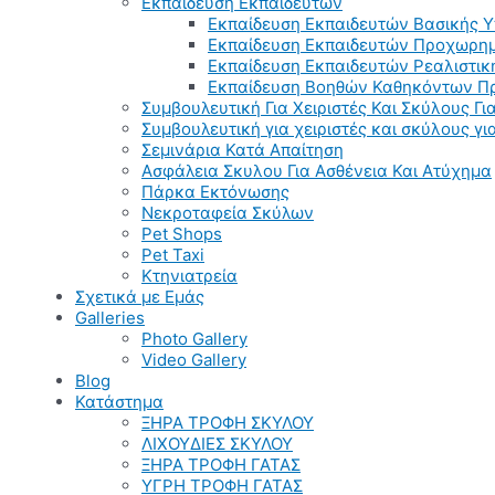
Εκπαίδευση Εκπαιδευτών
Εκπαίδευση Εκπαιδευτών Βασικής 
Εκπαίδευση Εκπαιδευτών Προχωρημ
Εκπαίδευση Εκπαιδευτών Ρεαλιστικ
Εκπαίδευση Βοηθών Καθηκόντων Π
Συμβουλευτική Για Χειριστές Και Σκύλους Για
Συμβουλευτική για χειριστές και σκύλους γ
Σεμινάρια Κατά Απαίτηση
Ασφάλεια Σκυλου Για Ασθένεια Και Ατύχημα
Πάρκα Εκτόνωσης
Νεκροταφεία Σκύλων
Pet Shops
Pet Taxi
Κτηνιατρεία
Σχετικά με Εμάς
Galleries
Photo Gallery
Video Gallery
Blog
Κατάστημα
ΞΗΡΑ ΤΡΟΦΗ ΣΚΥΛΟΥ
ΛΙΧΟΥΔΙΕΣ ΣΚΥΛΟΥ
ΞΗΡΑ ΤΡΟΦΗ ΓΑΤΑΣ
ΥΓΡΗ ΤΡΟΦΗ ΓΑΤΑΣ