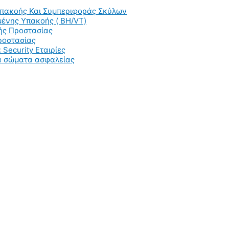
Υπακοής Και Συμπεριφοράς Σκύλων
ένης Υπακοής ( BH/VT)
ής Προστασίας
ροστασίας
 Security Εταιρίες
ια σώματα ασφαλείας