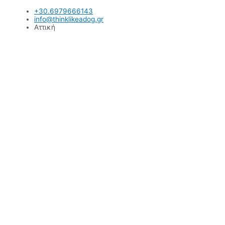
Μετάβαση
+30.6979666143
στο
info@thinklikeadog.gr
περιεχόμενο
Αττική