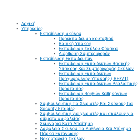
Αρχική
Υπηρεσίες
Εκπαίδευση σκύλου
Προεκπαίδευση κουταβιού
Βασική Υπακοή
Εκπαίδευση Σκύλου Φύλακα
Διόρθωση Συμπεριφοράς
Εκπαίδευση Εκπαιδευτών
Εκπαίδευση Εκπαιδευτών Βασικής
Υπακοής Και Συμπεριφοράς Σκύλων
Εκπαίδευση Εκπαιδευτών
Προχωρημένης Υπακοής ( BH/VT)
Εκπαίδευση Εκπαιδευτών Ρεαλιστικής
Προστασίας
Εκπαίδευση Βοηθών Καθηκόντων
Προστασίας
Συμβουλευτική Για Χειριστές Και Σκύλους Για
Security Εταιρίες
Συμβουλευτική για χειριστές και σκύλους για
σώματα ασφαλείας
Σεμινάρια Κατά Απαίτηση
Ασφάλεια Σκυλου Για Ασθένεια Και Ατύχημα
Πάρκα Εκτόνωσης
Νεκροταφεία Σκύλων