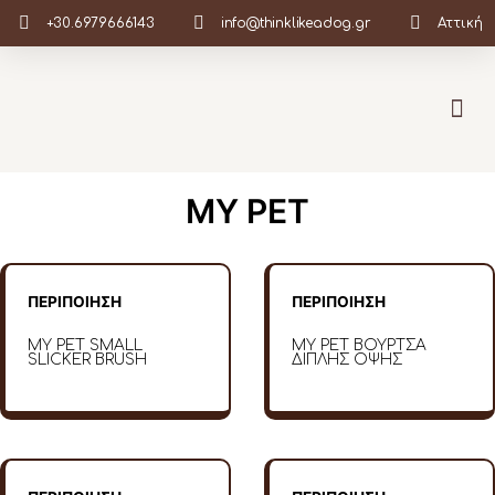
+30.6979666143
info@thinklikeadog.gr
Αττική
Σχετικά με Εμάς
MY PET
ΠΕΡΙΠΟΙΗΣΗ
ΠΕΡΙΠΟΙΗΣΗ
MY PET SMALL
MY PET ΒΟΥΡΤΣΑ
SLICKER BRUSH
ΔΙΠΛΗΣ ΟΨΗΣ