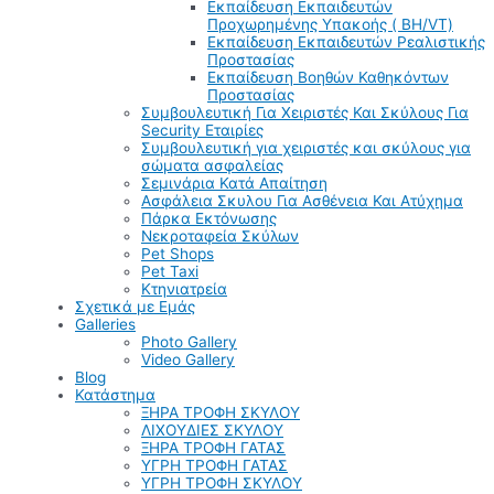
Εκπαίδευση Εκπαιδευτών
Προχωρημένης Υπακοής ( BH/VT)
Εκπαίδευση Εκπαιδευτών Ρεαλιστικής
Προστασίας
Εκπαίδευση Βοηθών Καθηκόντων
Προστασίας
Συμβουλευτική Για Χειριστές Και Σκύλους Για
Security Εταιρίες
Συμβουλευτική για χειριστές και σκύλους για
σώματα ασφαλείας
Σεμινάρια Κατά Απαίτηση
Ασφάλεια Σκυλου Για Ασθένεια Και Ατύχημα
Πάρκα Εκτόνωσης
Νεκροταφεία Σκύλων
Pet Shops
Pet Taxi
Κτηνιατρεία
Σχετικά με Εμάς
Galleries
Photo Gallery
Video Gallery
Blog
Κατάστημα
ΞΗΡΑ ΤΡΟΦΗ ΣΚΥΛΟΥ
ΛΙΧΟΥΔΙΕΣ ΣΚΥΛΟΥ
ΞΗΡΑ ΤΡΟΦΗ ΓΑΤΑΣ
ΥΓΡΗ ΤΡΟΦΗ ΓΑΤΑΣ
ΥΓΡΗ ΤΡΟΦΗ ΣΚΥΛΟΥ