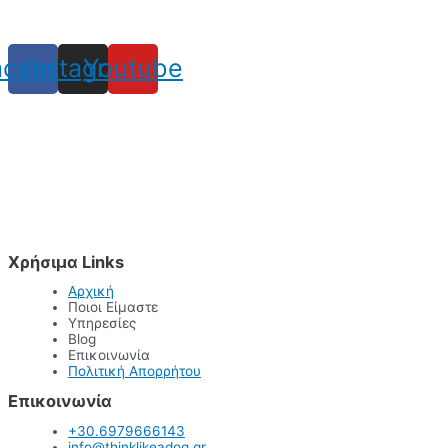
acebook
Instagram
Youtube
Χρήσιμα Links
Αρχική
Ποιοι Είμαστε
Υπηρεσίες
Blog
Επικοινωνία
Πολιτική Απορρήτου
Επικοινωνία
+30.6979666143
info@thinklikeadog.gr