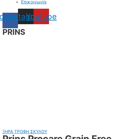
Επικοινωνία
cebook-
Instagram
Youtube
f
PRINS
ΞΗΡΑ ΤΡΟΦΗ ΣΚΥΛΟΥ
Prins Procare Grain Free