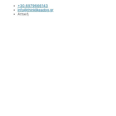
Μετάβαση
+30.6979666143
στο
info@thinklikeadog.gr
περιεχόμενο
Αττική