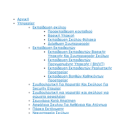
Αρχική
Υπηρεσίες
Εκπαίδευση σκύλου
Προεκπαίδευση κουταβιού
Βασική Υπακοή
Εκπαίδευση Σκύλου Φύλακα
Διόρθωση Συμπεριφοράς
Εκπαίδευση Εκπαιδευτών
Εκπαίδευση Εκπαιδευτών Βασικής
Υπακοής Και Συμπεριφοράς Σκύλων
Εκπαίδευση Εκπαιδευτών
Προχωρημένης Υπακοής ( BH/VT)
Εκπαίδευση Εκπαιδευτών Ρεαλιστικής
Προστασίας
Εκπαίδευση Βοηθών Καθηκόντων
Προστασίας
Συμβουλευτική Για Χειριστές Και Σκύλους Για
Security Εταιρίες
Συμβουλευτική για χειριστές και σκύλους για
σώματα ασφαλείας
Σεμινάρια Κατά Απαίτηση
Ασφάλεια Σκυλου Για Ασθένεια Και Ατύχημα
Πάρκα Εκτόνωσης
Νεκροταφεία Σκύλων