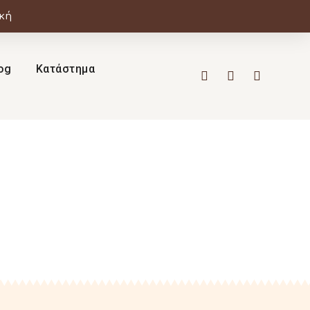
ική
og
Κατάστημα