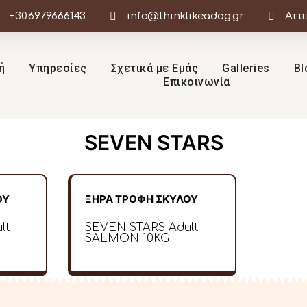
+30.6979666143
info@thinklikeadog.gr
Αττ
ή
Υπηρεσίες
Σχετικά με Εμάς
Galleries
Bl
Επικοινωνία
SEVEN STARS
ΟΥ
ΞΗΡΑ ΤΡΟΦΗ ΣΚΥΛΟΥ
lt
SEVEN STARS Adult
SALMON 10KG