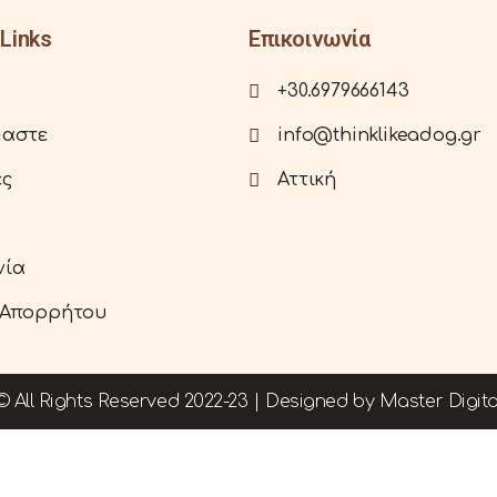
Links
Επικοινωνία
+30.6979666143
μαστε
info@thinklikeadog.gr
ες
Αττική
νία
 Απορρήτου
© All Rights Reserved 2022-23 | Designed by
Master Digita