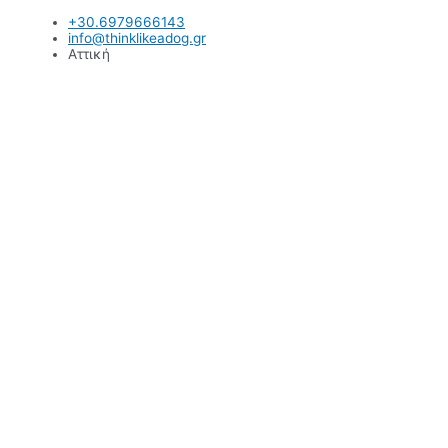
Μετάβαση
+30.6979666143
στο
info@thinklikeadog.gr
περιεχόμενο
Αττική