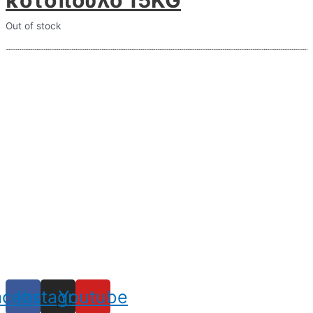
Out of stock
acebook
Instagram
Youtube