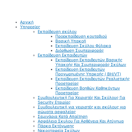
Αρχική
Υπηρεσίες
Εκπαίδευση σκύλου
Προεκπαίδευση κουταβιού
Βασική Υπακοή
Εκπαίδευση Σκύλου Φύλακα
Διόρθωση Συμπεριφοράς
Εκπαίδευση Εκπαιδευτών
Εκπαίδευση Εκπαιδευτών Βασικής
Υπακοής Και Συμπεριφοράς Σκύλων
Εκπαίδευση Εκπαιδευτών
Προχωρημένης Υπακοής ( BH/VT)
Εκπαίδευση Εκπαιδευτών Ρεαλιστικής
Προστασίας
Εκπαίδευση Βοηθών Καθηκόντων
Προστασίας
Συμβουλευτική Για Χειριστές Και Σκύλους Για
Security Εταιρίες
Συμβουλευτική για χειριστές και σκύλους για
σώματα ασφαλείας
Σεμινάρια Κατά Απαίτηση
Ασφάλεια Σκυλου Για Ασθένεια Και Ατύχημα
Πάρκα Εκτόνωσης
Νεκροταφεία Σκύλων