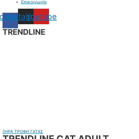
Επικοινωνία
cebook-
Instagram
Youtube
f
TRENDLINE
ΞΗΡΑ ΤΡΟΦΗ ΓΑΤΑΣ
TRENDLINE CAT ADULT