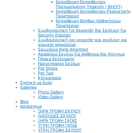
Εκπαίδευση Εκπαιδευτών
Προχωρημένης Υπακοής ( BH/VT)
Εκπαίδευση Εκπαιδευτών Ρεαλιστικής
Προστασίας
Εκπαίδευση Βοηθών Καθηκόντων
Προστασίας
Συμβουλευτική Για Χειριστές Και Σκύλους Για
Security Εταιρίες
Συμβουλευτική για χειριστές και σκύλους για
σώματα ασφαλείας
Σεμινάρια Κατά Απαίτηση
Ασφάλεια Σκυλου Για Ασθένεια Και Ατύχημα
Πάρκα Εκτόνωσης
Νεκροταφεία Σκύλων
Pet Shops
Pet Taxi
Κτηνιατρεία
Σχετικά με Εμάς
Galleries
Photo Gallery
Video Gallery
Blog
Κατάστημα
ΞΗΡΑ ΤΡΟΦΗ ΣΚΥΛΟΥ
ΛΙΧΟΥΔΙΕΣ ΣΚΥΛΟΥ
ΞΗΡΑ ΤΡΟΦΗ ΓΑΤΑΣ
ΥΓΡΗ ΤΡΟΦΗ ΓΑΤΑΣ
ΥΓΡΗ ΤΡΟΦΗ ΣΚΥΛΟΥ