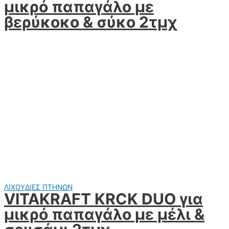
μικρό παπαγάλο με
βερύκοκο & σύκο 2τμχ
ΛΙΧΟΥΔΙΕΣ ΠΤΗΝΩΝ
VITAKRAFT KRCK DUO για
μικρό παπαγάλο με μέλι &