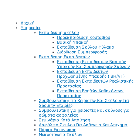
Αρχική
Υπηρεσίες
Εκπαίδευση σκύλου
Προεκπαίδευση κουταβιού
Βασική Υπακοή
Εκπαίδευση Σκύλου Φύλακα
Διόρθωση Συμπεριφοράς
Εκπαίδευση Εκπαιδευτών
Εκπαίδευση Εκπαιδευτών Βασικής
Υπακοής Και Συμπεριφοράς Σκύλων
Εκπαίδευση Εκπαιδευτών
Προχωρημένης Υπακοής ( BH/VT)
Εκπαίδευση Εκπαιδευτών Ρεαλιστικής
Προστασίας
Εκπαίδευση Βοηθών Καθηκόντων
Προστασίας
Συμβουλευτική Για Χειριστές Και Σκύλους Για
Security Εταιρίες
Συμβουλευτική για χειριστές και σκύλους για
σώματα ασφαλείας
Σεμινάρια Κατά Απαίτηση
Ασφάλεια Σκυλου Για Ασθένεια Και Ατύχημα
Πάρκα Εκτόνωσης
Νεκροταφεία Σκύλων