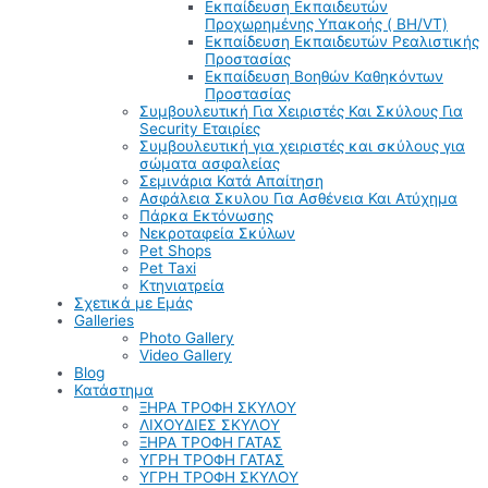
Εκπαίδευση Εκπαιδευτών
Προχωρημένης Υπακοής ( BH/VT)
Εκπαίδευση Εκπαιδευτών Ρεαλιστικής
Προστασίας
Εκπαίδευση Βοηθών Καθηκόντων
Προστασίας
Συμβουλευτική Για Χειριστές Και Σκύλους Για
Security Εταιρίες
Συμβουλευτική για χειριστές και σκύλους για
σώματα ασφαλείας
Σεμινάρια Κατά Απαίτηση
Ασφάλεια Σκυλου Για Ασθένεια Και Ατύχημα
Πάρκα Εκτόνωσης
Νεκροταφεία Σκύλων
Pet Shops
Pet Taxi
Κτηνιατρεία
Σχετικά με Εμάς
Galleries
Photo Gallery
Video Gallery
Blog
Κατάστημα
ΞΗΡΑ ΤΡΟΦΗ ΣΚΥΛΟΥ
ΛΙΧΟΥΔΙΕΣ ΣΚΥΛΟΥ
ΞΗΡΑ ΤΡΟΦΗ ΓΑΤΑΣ
ΥΓΡΗ ΤΡΟΦΗ ΓΑΤΑΣ
ΥΓΡΗ ΤΡΟΦΗ ΣΚΥΛΟΥ