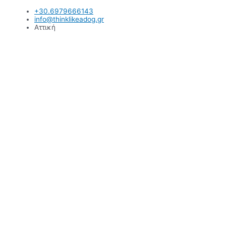
Μετάβαση
+30.6979666143
στο
info@thinklikeadog.gr
περιεχόμενο
Αττική