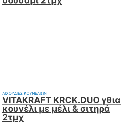
σουσάμι 2τμχ
ΛΙΧΟΥΔΙΕΣ ΚΟΥΝΕΛΙΩΝ
VITAKRAFT KRCK.DUO γθια
κουνέλι με μέλι & σιτηρά
2τμχ