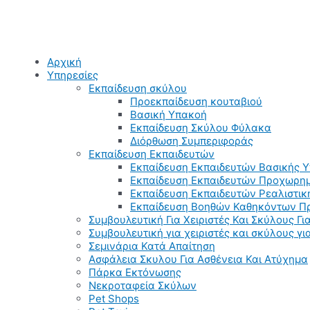
Αρχική
Υπηρεσίες
Εκπαίδευση σκύλου
Προεκπαίδευση κουταβιού
Βασική Υπακοή
Εκπαίδευση Σκύλου Φύλακα
Διόρθωση Συμπεριφοράς
Εκπαίδευση Εκπαιδευτών
Εκπαίδευση Εκπαιδευτών Βασικής 
Εκπαίδευση Εκπαιδευτών Προχωρημ
Εκπαίδευση Εκπαιδευτών Ρεαλιστικ
Εκπαίδευση Βοηθών Καθηκόντων Π
Συμβουλευτική Για Χειριστές Και Σκύλους Για
Συμβουλευτική για χειριστές και σκύλους γ
Σεμινάρια Κατά Απαίτηση
Ασφάλεια Σκυλου Για Ασθένεια Και Ατύχημα
Πάρκα Εκτόνωσης
Νεκροταφεία Σκύλων
Pet Shops