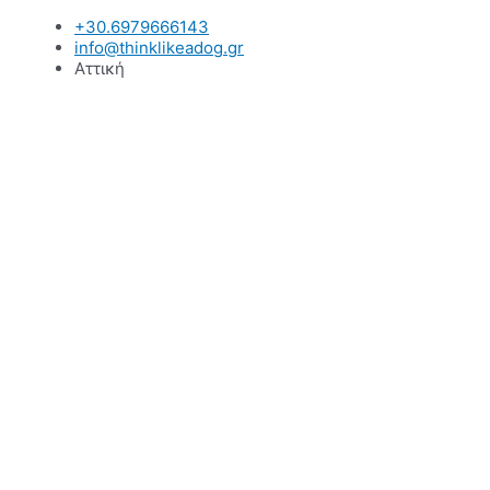
Μετάβαση
+30.6979666143
στο
info@thinklikeadog.gr
περιεχόμενο
Αττική