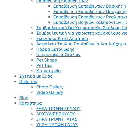
Εκπαίδευση Εκπαιδευτών
Εκπαίδευση Εκπαιδευτών Βασικής 
Εκπαίδευση Εκπαιδευτών Προχωρημ
Εκπαίδευση Εκπαιδευτών Ρεαλιστικ
Εκπαίδευση Βοηθών Καθηκόντων Π
Συμβουλευτική Για Χειριστές Και Σκύλους Για
Συμβουλευτική για χειριστές και σκύλους γ
Σεμινάρια Κατά Απαίτηση
Ασφάλεια Σκυλου Για Ασθένεια Και Ατύχημα
Πάρκα Εκτόνωσης
Νεκροταφεία Σκύλων
Pet Shops
Pet Taxi
Κτηνιατρεία
Σχετικά με Εμάς
Galleries
Photo Gallery
Video Gallery
Blog
Κατάστημα
ΞΗΡΑ ΤΡΟΦΗ ΣΚΥΛΟΥ
ΛΙΧΟΥΔΙΕΣ ΣΚΥΛΟΥ
ΞΗΡΑ ΤΡΟΦΗ ΓΑΤΑΣ
ΥΓΡΗ ΤΡΟΦΗ ΓΑΤΑΣ