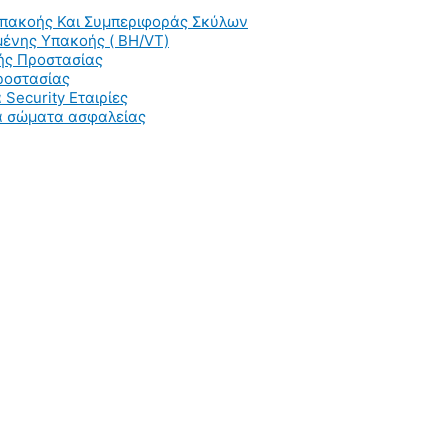
Υπακοής Και Συμπεριφοράς Σκύλων
ένης Υπακοής ( BH/VT)
ής Προστασίας
ροστασίας
 Security Εταιρίες
ια σώματα ασφαλείας