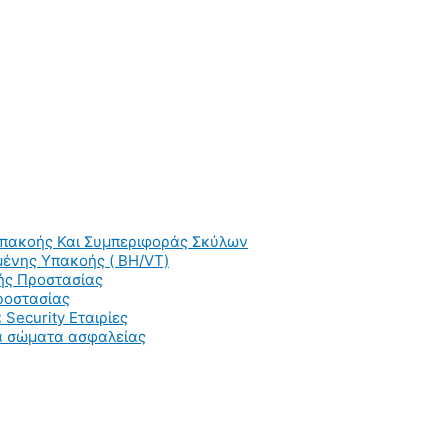
Υπακοής Και Συμπεριφοράς Σκύλων
ένης Υπακοής ( BH/VT)
ής Προστασίας
ροστασίας
 Security Εταιρίες
ια σώματα ασφαλείας