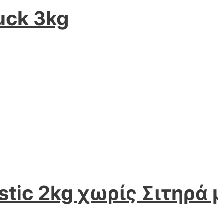
uck 3kg
istic 2kg χωρίς Σιτηρά