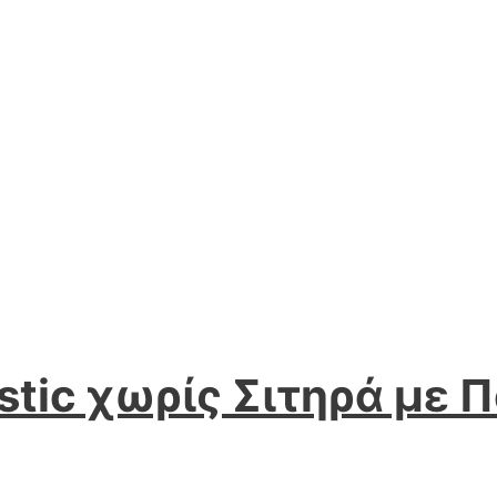
istic χωρίς Σιτηρά με 