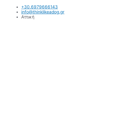
Μετάβαση
+30.6979666143
στο
info@thinklikeadog.gr
περιεχόμενο
Αττική