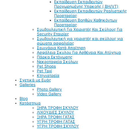
Εκπαίδευση Εκπαιδευτών
Προχωρημένης Υπακοής ( BH/VT)
Εκπαίδευση Εκπαιδευτών Ρεαλιστικής
Προστασίας
Εκπαίδευση Βοηθών Καθηκόντων
Προστασίας
Συμβουλευτική Για Χειριστές Και Σκύλους Για
Security Εταιρίες
Συμβουλευτική για χειριστές και σκύλους για
σώματα ασφαλείας
Σεμινάρια Κατά Απαίτηση
Ασφάλεια Σκυλου Για Ασθένεια Και Ατύχημα
Πάρκα Εκτόνωσης
Νεκροταφεία Σκύλων
Pet Shops
Pet Taxi
Κτηνιατρεία
Σχετικά με Εμάς
Galleries
Photo Gallery
Video Gallery
Blog
Κατάστημα
ΞΗΡΑ ΤΡΟΦΗ ΣΚΥΛΟΥ
ΛΙΧΟΥΔΙΕΣ ΣΚΥΛΟΥ
ΞΗΡΑ ΤΡΟΦΗ ΓΑΤΑΣ
ΥΓΡΗ ΤΡΟΦΗ ΓΑΤΑΣ
ΥΓΡΗ ΤΡΟΦΗ ΣΚΥΛΟΥ