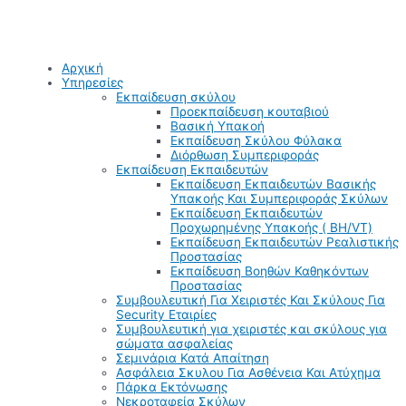
Αρχική
Υπηρεσίες
Εκπαίδευση σκύλου
Προεκπαίδευση κουταβιού
Βασική Υπακοή
Εκπαίδευση Σκύλου Φύλακα
Διόρθωση Συμπεριφοράς
Εκπαίδευση Εκπαιδευτών
Εκπαίδευση Εκπαιδευτών Βασικής
Υπακοής Και Συμπεριφοράς Σκύλων
Εκπαίδευση Εκπαιδευτών
Προχωρημένης Υπακοής ( BH/VT)
Εκπαίδευση Εκπαιδευτών Ρεαλιστικής
Προστασίας
Εκπαίδευση Βοηθών Καθηκόντων
Προστασίας
Συμβουλευτική Για Χειριστές Και Σκύλους Για
Security Εταιρίες
Συμβουλευτική για χειριστές και σκύλους για
σώματα ασφαλείας
Σεμινάρια Κατά Απαίτηση
Ασφάλεια Σκυλου Για Ασθένεια Και Ατύχημα
Πάρκα Εκτόνωσης
Νεκροταφεία Σκύλων