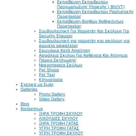
Εκπαίδευση Εκπαιδευτών
Προχωρημένης Υπακοής ( BH/VT)
Εκπαίδευση Εκπαιδευτών Ρεαλιστικής
Προστασίας
Εκπαίδευση Βοηθών Καθηκόντων
Προστασίας
Συμβουλευτική Για Χειριστές Και Σκύλους Για
Security Εταιρίες
Συμβουλευτική για χειριστές και σκύλους για
σώματα ασφαλείας
Σεμινάρια Κατά Απαίτηση
Ασφάλεια Σκυλου Για Ασθένεια Και Ατύχημα
Πάρκα Εκτόνωσης
Νεκροταφεία Σκύλων
Pet Shops
Pet Taxi
Κτηνιατρεία
Σχετικά με Εμάς
Galleries
Photo Gallery
Video Gallery
Blog
Κατάστημα
ΞΗΡΑ ΤΡΟΦΗ ΣΚΥΛΟΥ
ΛΙΧΟΥΔΙΕΣ ΣΚΥΛΟΥ
ΞΗΡΑ ΤΡΟΦΗ ΓΑΤΑΣ
ΥΓΡΗ ΤΡΟΦΗ ΓΑΤΑΣ
ΥΓΡΗ ΤΡΟΦΗ ΣΚΥΛΟΥ