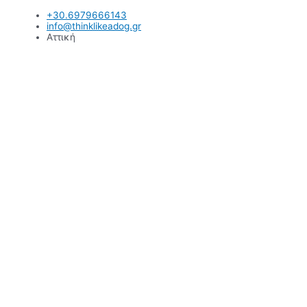
Μετάβαση
+30.6979666143
στο
info@thinklikeadog.gr
περιεχόμενο
Αττική