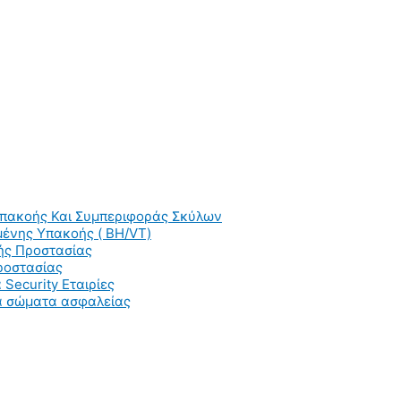
Υπακοής Και Συμπεριφοράς Σκύλων
ένης Υπακοής ( BH/VT)
ής Προστασίας
ροστασίας
 Security Εταιρίες
ια σώματα ασφαλείας