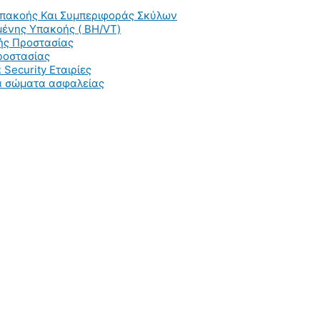
Υπακοής Και Συμπεριφοράς Σκύλων
ένης Υπακοής ( BH/VT)
ής Προστασίας
ροστασίας
 Security Εταιρίες
ια σώματα ασφαλείας