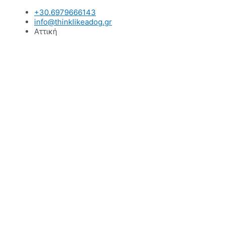
Μετάβαση
+30.6979666143
στο
info@thinklikeadog.gr
περιεχόμενο
Αττική