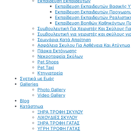
Εκπαίδευση Εκπαιδευτών
Εκπαίδευση Εκπαιδευτών Βασικής 
Εκπαίδευση Εκπαιδευτών Προχωρημ
Εκπαίδευση Εκπαιδευτών Ρεαλιστικ
Εκπαίδευση Βοηθών Καθηκόντων Π
Συμβουλευτική Για Χειριστές Και Σκύλους Για
Συμβουλευτική για χειριστές και σκύλους γ
Σεμινάρια Κατά Απαίτηση
Ασφάλεια Σκυλου Για Ασθένεια Και Ατύχημα
Πάρκα Εκτόνωσης
Νεκροταφεία Σκύλων
Pet Shops
Pet Taxi
Κτηνιατρεία
Σχετικά με Εμάς
Galleries
Photo Gallery
Video Gallery
Blog
Κατάστημα
ΞΗΡΑ ΤΡΟΦΗ ΣΚΥΛΟΥ
ΛΙΧΟΥΔΙΕΣ ΣΚΥΛΟΥ
ΞΗΡΑ ΤΡΟΦΗ ΓΑΤΑΣ
ΥΓΡΗ ΤΡΟΦΗ ΓΑΤΑΣ