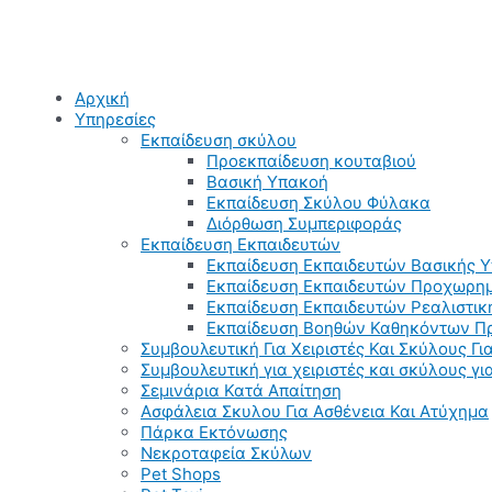
Αρχική
Υπηρεσίες
Εκπαίδευση σκύλου
Προεκπαίδευση κουταβιού
Βασική Υπακοή
Εκπαίδευση Σκύλου Φύλακα
Διόρθωση Συμπεριφοράς
Εκπαίδευση Εκπαιδευτών
Εκπαίδευση Εκπαιδευτών Βασικής 
Εκπαίδευση Εκπαιδευτών Προχωρημ
Εκπαίδευση Εκπαιδευτών Ρεαλιστικ
Εκπαίδευση Βοηθών Καθηκόντων Π
Συμβουλευτική Για Χειριστές Και Σκύλους Για
Συμβουλευτική για χειριστές και σκύλους γ
Σεμινάρια Κατά Απαίτηση
Ασφάλεια Σκυλου Για Ασθένεια Και Ατύχημα
Πάρκα Εκτόνωσης
Νεκροταφεία Σκύλων
Pet Shops