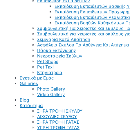
Εκπαίδευση Εκπαιδευτών
Εκπαίδευση Εκπαιδευτών Βασικής 
Εκπαίδευση Εκπαιδευτών Προχωρημ
Εκπαίδευση Εκπαιδευτών Ρεαλιστικ
Εκπαίδευση Βοηθών Καθηκόντων Π
Συμβουλευτική Για Χειριστές Και Σκύλους Για
Συμβουλευτική για χειριστές και σκύλους γ
Σεμινάρια Κατά Απαίτηση
Ασφάλεια Σκυλου Για Ασθένεια Και Ατύχημα
Πάρκα Εκτόνωσης
Νεκροταφεία Σκύλων
Pet Shops
Pet Taxi
Κτηνιατρεία
Σχετικά με Εμάς
Galleries
Photo Gallery
Video Gallery
Blog
Κατάστημα
ΞΗΡΑ ΤΡΟΦΗ ΣΚΥΛΟΥ
ΛΙΧΟΥΔΙΕΣ ΣΚΥΛΟΥ
ΞΗΡΑ ΤΡΟΦΗ ΓΑΤΑΣ
ΥΓΡΗ ΤΡΟΦΗ ΓΑΤΑΣ