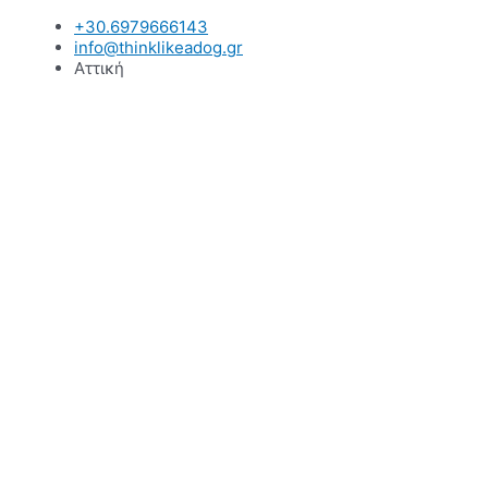
Μετάβαση
+30.6979666143
στο
info@thinklikeadog.gr
περιεχόμενο
Αττική