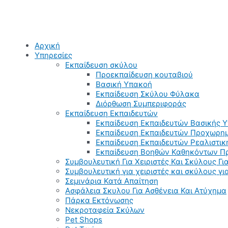
Αρχική
Υπηρεσίες
Εκπαίδευση σκύλου
Προεκπαίδευση κουταβιού
Βασική Υπακοή
Εκπαίδευση Σκύλου Φύλακα
Διόρθωση Συμπεριφοράς
Εκπαίδευση Εκπαιδευτών
Εκπαίδευση Εκπαιδευτών Βασικής 
Εκπαίδευση Εκπαιδευτών Προχωρημ
Εκπαίδευση Εκπαιδευτών Ρεαλιστικ
Εκπαίδευση Βοηθών Καθηκόντων Π
Συμβουλευτική Για Χειριστές Και Σκύλους Για
Συμβουλευτική για χειριστές και σκύλους γ
Σεμινάρια Κατά Απαίτηση
Ασφάλεια Σκυλου Για Ασθένεια Και Ατύχημα
Πάρκα Εκτόνωσης
Νεκροταφεία Σκύλων
Pet Shops