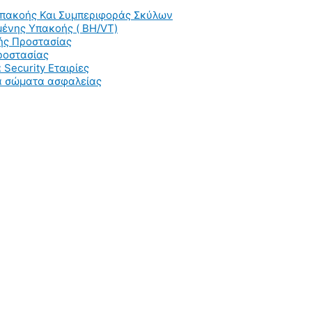
Υπακοής Και Συμπεριφοράς Σκύλων
ένης Υπακοής ( BH/VT)
ής Προστασίας
ροστασίας
 Security Εταιρίες
ια σώματα ασφαλείας