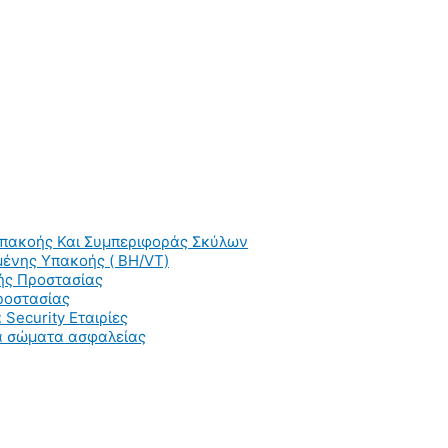
Υπακοής Και Συμπεριφοράς Σκύλων
ένης Υπακοής ( BH/VT)
ής Προστασίας
ροστασίας
 Security Εταιρίες
ια σώματα ασφαλείας