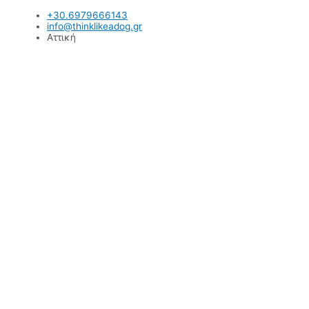
Μετάβαση
+30.6979666143
στο
info@thinklikeadog.gr
περιεχόμενο
Αττική