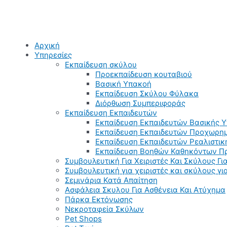
Αρχική
Υπηρεσίες
Εκπαίδευση σκύλου
Προεκπαίδευση κουταβιού
Βασική Υπακοή
Εκπαίδευση Σκύλου Φύλακα
Διόρθωση Συμπεριφοράς
Εκπαίδευση Εκπαιδευτών
Εκπαίδευση Εκπαιδευτών Βασικής 
Εκπαίδευση Εκπαιδευτών Προχωρημ
Εκπαίδευση Εκπαιδευτών Ρεαλιστικ
Εκπαίδευση Βοηθών Καθηκόντων Π
Συμβουλευτική Για Χειριστές Και Σκύλους Για
Συμβουλευτική για χειριστές και σκύλους γ
Σεμινάρια Κατά Απαίτηση
Ασφάλεια Σκυλου Για Ασθένεια Και Ατύχημα
Πάρκα Εκτόνωσης
Νεκροταφεία Σκύλων
Pet Shops