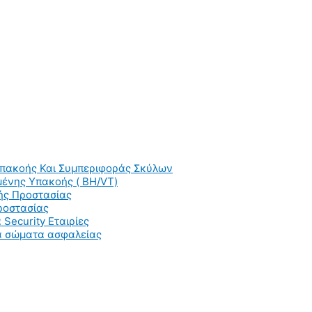
Υπακοής Και Συμπεριφοράς Σκύλων
ένης Υπακοής ( BH/VT)
ής Προστασίας
ροστασίας
 Security Εταιρίες
ια σώματα ασφαλείας