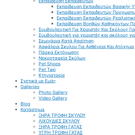
Εκπαίδευση Εκπαιδευτών
Εκπαίδευση Εκπαιδευτών Βασικής 
Εκπαίδευση Εκπαιδευτών Προχωρημ
Εκπαίδευση Εκπαιδευτών Ρεαλιστικ
Εκπαίδευση Βοηθών Καθηκόντων Π
Συμβουλευτική Για Χειριστές Και Σκύλους Για
Συμβουλευτική για χειριστές και σκύλους γ
Σεμινάρια Κατά Απαίτηση
Ασφάλεια Σκυλου Για Ασθένεια Και Ατύχημα
Πάρκα Εκτόνωσης
Νεκροταφεία Σκύλων
Pet Shops
Pet Taxi
Κτηνιατρεία
Σχετικά με Εμάς
Galleries
Photo Gallery
Video Gallery
Blog
Κατάστημα
ΞΗΡΑ ΤΡΟΦΗ ΣΚΥΛΟΥ
ΛΙΧΟΥΔΙΕΣ ΣΚΥΛΟΥ
ΞΗΡΑ ΤΡΟΦΗ ΓΑΤΑΣ
ΥΓΡΗ ΤΡΟΦΗ ΓΑΤΑΣ