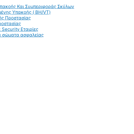
Υπακοής Και Συμπεριφοράς Σκύλων
ένης Υπακοής ( BH/VT)
ής Προστασίας
ροστασίας
 Security Εταιρίες
ια σώματα ασφαλείας