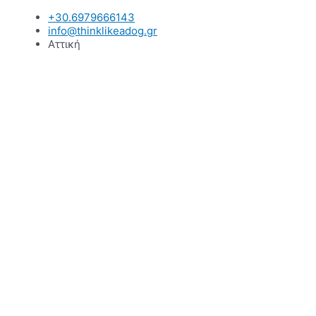
Μετάβαση
+30.6979666143
στο
info@thinklikeadog.gr
περιεχόμενο
Αττική