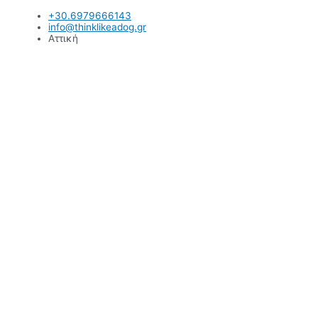
Μετάβαση
+30.6979666143
στο
info@thinklikeadog.gr
περιεχόμενο
Αττική