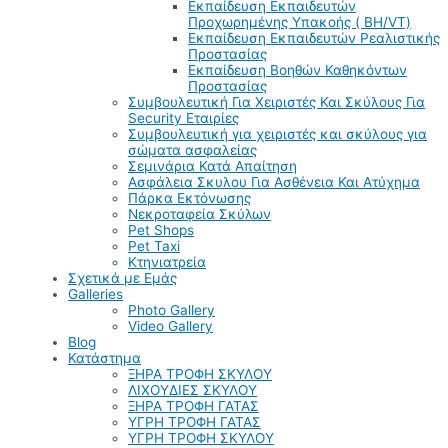
Εκπαίδευση Εκπαιδευτών
Προχωρημένης Υπακοής ( BH/VT)
Εκπαίδευση Εκπαιδευτών Ρεαλιστικής
Προστασίας
Εκπαίδευση Βοηθών Καθηκόντων
Προστασίας
Συμβουλευτική Για Χειριστές Και Σκύλους Για
Security Εταιρίες
Συμβουλευτική για χειριστές και σκύλους για
σώματα ασφαλείας
Σεμινάρια Κατά Απαίτηση
Ασφάλεια Σκυλου Για Ασθένεια Και Ατύχημα
Πάρκα Εκτόνωσης
Νεκροταφεία Σκύλων
Pet Shops
Pet Taxi
Κτηνιατρεία
Σχετικά με Εμάς
Galleries
Photo Gallery
Video Gallery
Blog
Κατάστημα
ΞΗΡΑ ΤΡΟΦΗ ΣΚΥΛΟΥ
ΛΙΧΟΥΔΙΕΣ ΣΚΥΛΟΥ
ΞΗΡΑ ΤΡΟΦΗ ΓΑΤΑΣ
ΥΓΡΗ ΤΡΟΦΗ ΓΑΤΑΣ
ΥΓΡΗ ΤΡΟΦΗ ΣΚΥΛΟΥ