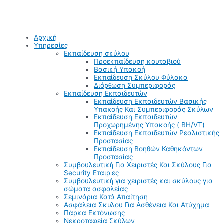
Αρχική
Υπηρεσίες
Εκπαίδευση σκύλου
Προεκπαίδευση κουταβιού
Βασική Υπακοή
Εκπαίδευση Σκύλου Φύλακα
Διόρθωση Συμπεριφοράς
Εκπαίδευση Εκπαιδευτών
Εκπαίδευση Εκπαιδευτών Βασικής
Υπακοής Και Συμπεριφοράς Σκύλων
Εκπαίδευση Εκπαιδευτών
Προχωρημένης Υπακοής ( BH/VT)
Εκπαίδευση Εκπαιδευτών Ρεαλιστικής
Προστασίας
Εκπαίδευση Βοηθών Καθηκόντων
Προστασίας
Συμβουλευτική Για Χειριστές Και Σκύλους Για
Security Εταιρίες
Συμβουλευτική για χειριστές και σκύλους για
σώματα ασφαλείας
Σεμινάρια Κατά Απαίτηση
Ασφάλεια Σκυλου Για Ασθένεια Και Ατύχημα
Πάρκα Εκτόνωσης
Νεκροταφεία Σκύλων