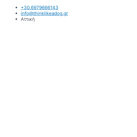
Μετάβαση
+30.6979666143
στο
info@thinklikeadog.gr
περιεχόμενο
Αττική