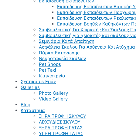
Εκπαίδευση Εκπαιδευτών
Εκπαίδευση Εκπαιδευτών Βασικής 
Εκπαίδευση Εκπαιδευτών Προχωρημ
Εκπαίδευση Εκπαιδευτών Ρεαλιστικ
Εκπαίδευση Βοηθών Καθηκόντων Π
Συμβουλευτική Για Χειριστές Και Σκύλους Για
Συμβουλευτική για χειριστές και σκύλους γ
Σεμινάρια Κατά Απαίτηση
Ασφάλεια Σκυλου Για Ασθένεια Και Ατύχημα
Πάρκα Εκτόνωσης
Νεκροταφεία Σκύλων
Pet Shops
Pet Taxi
Κτηνιατρεία
Σχετικά με Εμάς
Galleries
Photo Gallery
Video Gallery
Blog
Κατάστημα
ΞΗΡΑ ΤΡΟΦΗ ΣΚΥΛΟΥ
ΛΙΧΟΥΔΙΕΣ ΣΚΥΛΟΥ
ΞΗΡΑ ΤΡΟΦΗ ΓΑΤΑΣ
ΥΓΡΗ ΤΡΟΦΗ ΓΑΤΑΣ