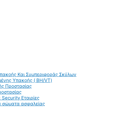
Υπακοής Και Συμπεριφοράς Σκύλων
ένης Υπακοής ( BH/VT)
ής Προστασίας
ροστασίας
 Security Εταιρίες
ια σώματα ασφαλείας