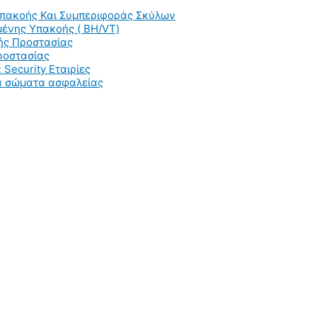
Υπακοής Και Συμπεριφοράς Σκύλων
ένης Υπακοής ( BH/VT)
ής Προστασίας
ροστασίας
 Security Εταιρίες
ια σώματα ασφαλείας