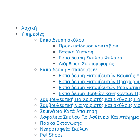
Αρχική
Υπηρεσίες
Εκπαίδευση σκύλου
Προεκπαίδευση κουταβιού
Βασική Υπακοή
Εκπαίδευση Σκύλου Φύλακα
Διόρθωση Συμπεριφοράς
Εκπαίδευση Εκπαιδευτών
Εκπαίδευση Εκπαιδευτών Βασικής 
Εκπαίδευση Εκπαιδευτών Προχωρημ
Εκπαίδευση Εκπαιδευτών Ρεαλιστικ
Εκπαίδευση Βοηθών Καθηκόντων Π
Συμβουλευτική Για Χειριστές Και Σκύλους Για
Συμβουλευτική για χειριστές και σκύλους γ
Σεμινάρια Κατά Απαίτηση
Ασφάλεια Σκυλου Για Ασθένεια Και Ατύχημα
Πάρκα Εκτόνωσης
Νεκροταφεία Σκύλων
Pet Shops