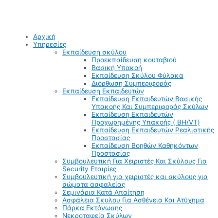
Αρχική
Υπηρεσίες
Εκπαίδευση σκύλου
Προεκπαίδευση κουταβιού
Βασική Υπακοή
Εκπαίδευση Σκύλου Φύλακα
Διόρθωση Συμπεριφοράς
Εκπαίδευση Εκπαιδευτών
Εκπαίδευση Εκπαιδευτών Βασικής
Υπακοής Και Συμπεριφοράς Σκύλων
Εκπαίδευση Εκπαιδευτών
Προχωρημένης Υπακοής ( BH/VT)
Εκπαίδευση Εκπαιδευτών Ρεαλιστικής
Προστασίας
Εκπαίδευση Βοηθών Καθηκόντων
Προστασίας
Συμβουλευτική Για Χειριστές Και Σκύλους Για
Security Εταιρίες
Συμβουλευτική για χειριστές και σκύλους για
σώματα ασφαλείας
Σεμινάρια Κατά Απαίτηση
Ασφάλεια Σκυλου Για Ασθένεια Και Ατύχημα
Πάρκα Εκτόνωσης
Νεκροταφεία Σκύλων