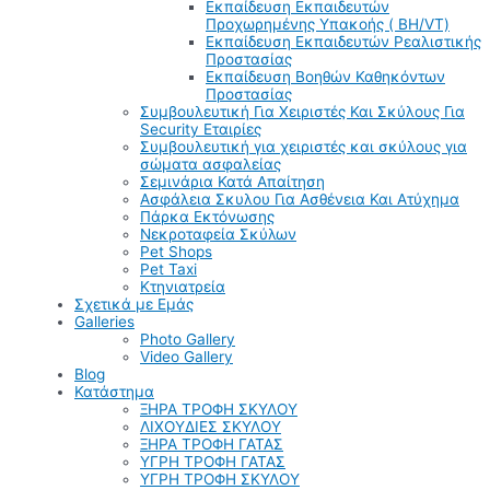
Εκπαίδευση Εκπαιδευτών
Προχωρημένης Υπακοής ( BH/VT)
Εκπαίδευση Εκπαιδευτών Ρεαλιστικής
Προστασίας
Εκπαίδευση Βοηθών Καθηκόντων
Προστασίας
Συμβουλευτική Για Χειριστές Και Σκύλους Για
Security Εταιρίες
Συμβουλευτική για χειριστές και σκύλους για
σώματα ασφαλείας
Σεμινάρια Κατά Απαίτηση
Ασφάλεια Σκυλου Για Ασθένεια Και Ατύχημα
Πάρκα Εκτόνωσης
Νεκροταφεία Σκύλων
Pet Shops
Pet Taxi
Κτηνιατρεία
Σχετικά με Εμάς
Galleries
Photo Gallery
Video Gallery
Blog
Κατάστημα
ΞΗΡΑ ΤΡΟΦΗ ΣΚΥΛΟΥ
ΛΙΧΟΥΔΙΕΣ ΣΚΥΛΟΥ
ΞΗΡΑ ΤΡΟΦΗ ΓΑΤΑΣ
ΥΓΡΗ ΤΡΟΦΗ ΓΑΤΑΣ
ΥΓΡΗ ΤΡΟΦΗ ΣΚΥΛΟΥ