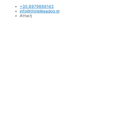
Μετάβαση
+30.6979666143
στο
info@thinklikeadog.gr
περιεχόμενο
Αττική