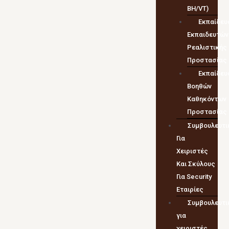
BH/VT)
Εκπαίδευ
Εκπαιδευτών
Ρεαλιστικής
Προστασίας
Εκπαίδευ
Βοηθών
Καθηκόντων
Προστασίας
Συμβουλευτι
Για
Χειριστές
Και Σκύλους
Για Security
Εταιρίες
Συμβουλευτι
για
χειριστές