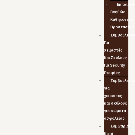
Εκπαίδευ
Βοηθών
Καθηκόντων
Προστασίας
Συμβουλευτι
Για
Χειριστές
Και Σκύλους
Για Security
Εταιρίες
Συμβουλευτι
για
χειριστές
και σκύλους
για σώματα
ασφαλείας
Σεμινάρια
Κατά