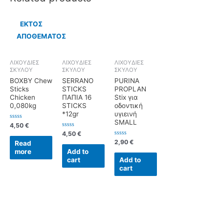
ΕΚΤΌΣ
ΑΠΟΘΈΜΑΤΟΣ
ΛΙΧΟΥΔΙΕΣ
ΛΙΧΟΥΔΙΕΣ
ΛΙΧΟΥΔΙΕΣ
ΣΚΥΛΟΥ
ΣΚΥΛΟΥ
ΣΚΥΛΟΥ
BOXBY Chew
SERRANO
PURINA
Sticks
STICKS
PROPLAN
Chicken
ΠΑΠΙΑ 16
Stix για
0,080kg
STICKS
οδοντική
*12gr
υγιεινή
SMALL
Rated
4,50
€
0
Rated
4,50
€
out
0
of
Rated
2,90
€
Read
out
5
0
of
more
Add to
out
5
of
cart
Add to
5
cart