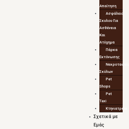
Απαίτηση
Ασφάλεια
Σκυλου Για
Ασθένεια
Και
Ατύχημα
Πάρκα
Εκτόνωσης
Νεκροταφεί
Σκύλων
Pet
Shops
Pet
Taxi
Κτηνιατρεία
Σχετικά με
Εμάς