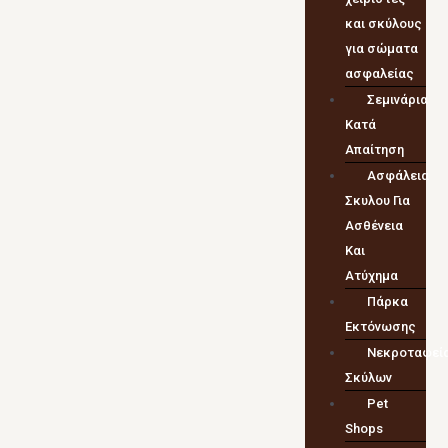
και σκύλους
για σώματα
ασφαλείας
Σεμινάρια
Κατά
Απαίτηση
Ασφάλεια
Σκυλου Για
Ασθένεια
Και
Ατύχημα
Πάρκα
Εκτόνωσης
Νεκροταφεί
Σκύλων
Pet
Shops