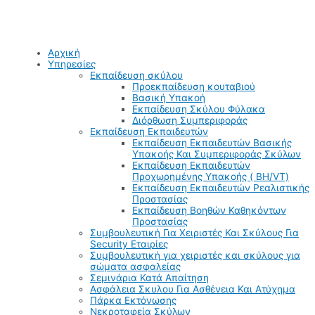
Αρχική
Υπηρεσίες
Εκπαίδευση σκύλου
Προεκπαίδευση κουταβιού
Βασική Υπακοή
Εκπαίδευση Σκύλου Φύλακα
Διόρθωση Συμπεριφοράς
Εκπαίδευση Εκπαιδευτών
Εκπαίδευση Εκπαιδευτών Βασικής
Υπακοής Και Συμπεριφοράς Σκύλων
Εκπαίδευση Εκπαιδευτών
Προχωρημένης Υπακοής ( BH/VT)
Εκπαίδευση Εκπαιδευτών Ρεαλιστικής
Προστασίας
Εκπαίδευση Βοηθών Καθηκόντων
Προστασίας
Συμβουλευτική Για Χειριστές Και Σκύλους Για
Security Εταιρίες
Συμβουλευτική για χειριστές και σκύλους για
σώματα ασφαλείας
Σεμινάρια Κατά Απαίτηση
Ασφάλεια Σκυλου Για Ασθένεια Και Ατύχημα
Πάρκα Εκτόνωσης
Νεκροταφεία Σκύλων