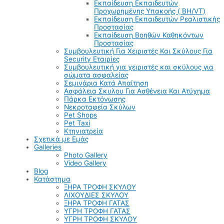
Εκπαίδευση Εκπαιδευτών
Προχωρημένης Υπακοής ( BH/VT)
Εκπαίδευση Εκπαιδευτών Ρεαλιστικής
Προστασίας
Εκπαίδευση Βοηθών Καθηκόντων
Προστασίας
Συμβουλευτική Για Χειριστές Και Σκύλους Για
Security Εταιρίες
Συμβουλευτική για χειριστές και σκύλους για
σώματα ασφαλείας
Σεμινάρια Κατά Απαίτηση
Ασφάλεια Σκυλου Για Ασθένεια Και Ατύχημα
Πάρκα Εκτόνωσης
Νεκροταφεία Σκύλων
Pet Shops
Pet Taxi
Κτηνιατρεία
Σχετικά με Εμάς
Galleries
Photo Gallery
Video Gallery
Blog
Κατάστημα
ΞΗΡΑ ΤΡΟΦΗ ΣΚΥΛΟΥ
ΛΙΧΟΥΔΙΕΣ ΣΚΥΛΟΥ
ΞΗΡΑ ΤΡΟΦΗ ΓΑΤΑΣ
ΥΓΡΗ ΤΡΟΦΗ ΓΑΤΑΣ
ΥΓΡΗ ΤΡΟΦΗ ΣΚΥΛΟΥ