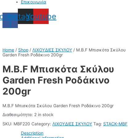
Επικοινωνία
cebook-
Instagram
Youtube
f
Home
/
Shop
/
ΛΙΧΟΥΔΙΕΣ ΣΚΥΛΟΥ
/ M.B.F Μπισκότα Σκύλου
Garden Fresh Ροδάκινο 200gr
M.B.F Μπισκότα Σκύλου
Garden Fresh Ροδάκινο
200gr
M.B.F Μπισκότα Σκύλου Garden Fresh Ροδάκινο 200gr
Διαθεσιμότητα:
2 in stock
SKU:
MBF220
Category:
ΛΙΧΟΥΔΙΕΣ ΣΚΥΛΟΥ
Tag:
STACK-MBF
Description
Additional information