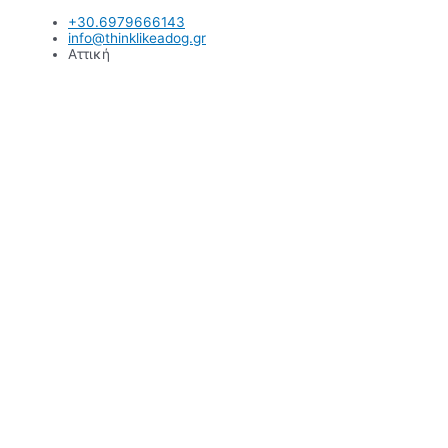
Μετάβαση
+30.6979666143
στο
info@thinklikeadog.gr
περιεχόμενο
Αττική