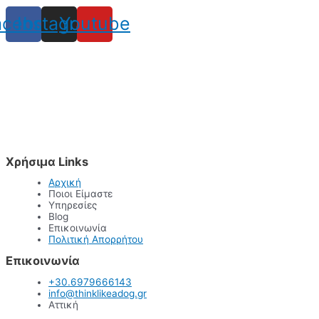
acebook
Instagram
Youtube
Χρήσιμα Links
Αρχική
Ποιοι Είμαστε
Υπηρεσίες
Blog
Επικοινωνία
Πολιτική Απορρήτου
Επικοινωνία
+30.6979666143
info@thinklikeadog.gr
Αττική