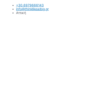
Μετάβαση
+30.6979666143
στο
info@thinklikeadog.gr
περιεχόμενο
Αττική