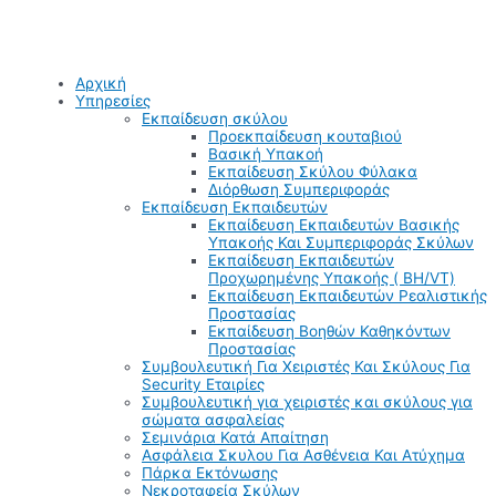
Αρχική
Υπηρεσίες
Εκπαίδευση σκύλου
Προεκπαίδευση κουταβιού
Βασική Υπακοή
Εκπαίδευση Σκύλου Φύλακα
Διόρθωση Συμπεριφοράς
Εκπαίδευση Εκπαιδευτών
Εκπαίδευση Εκπαιδευτών Βασικής
Υπακοής Και Συμπεριφοράς Σκύλων
Εκπαίδευση Εκπαιδευτών
Προχωρημένης Υπακοής ( BH/VT)
Εκπαίδευση Εκπαιδευτών Ρεαλιστικής
Προστασίας
Εκπαίδευση Βοηθών Καθηκόντων
Προστασίας
Συμβουλευτική Για Χειριστές Και Σκύλους Για
Security Εταιρίες
Συμβουλευτική για χειριστές και σκύλους για
σώματα ασφαλείας
Σεμινάρια Κατά Απαίτηση
Ασφάλεια Σκυλου Για Ασθένεια Και Ατύχημα
Πάρκα Εκτόνωσης
Νεκροταφεία Σκύλων