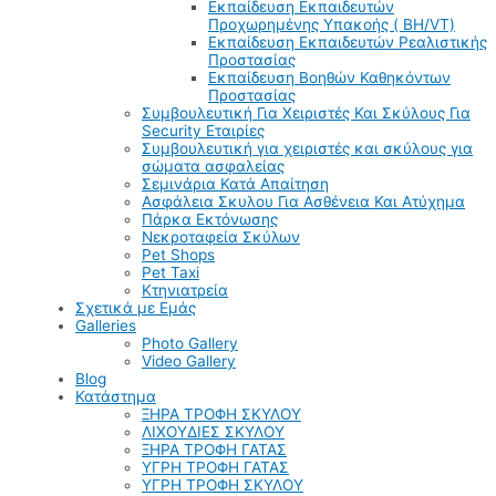
Εκπαίδευση Εκπαιδευτών
Προχωρημένης Υπακοής ( BH/VT)
Εκπαίδευση Εκπαιδευτών Ρεαλιστικής
Προστασίας
Εκπαίδευση Βοηθών Καθηκόντων
Προστασίας
Συμβουλευτική Για Χειριστές Και Σκύλους Για
Security Εταιρίες
Συμβουλευτική για χειριστές και σκύλους για
σώματα ασφαλείας
Σεμινάρια Κατά Απαίτηση
Ασφάλεια Σκυλου Για Ασθένεια Και Ατύχημα
Πάρκα Εκτόνωσης
Νεκροταφεία Σκύλων
Pet Shops
Pet Taxi
Κτηνιατρεία
Σχετικά με Εμάς
Galleries
Photo Gallery
Video Gallery
Blog
Κατάστημα
ΞΗΡΑ ΤΡΟΦΗ ΣΚΥΛΟΥ
ΛΙΧΟΥΔΙΕΣ ΣΚΥΛΟΥ
ΞΗΡΑ ΤΡΟΦΗ ΓΑΤΑΣ
ΥΓΡΗ ΤΡΟΦΗ ΓΑΤΑΣ
ΥΓΡΗ ΤΡΟΦΗ ΣΚΥΛΟΥ