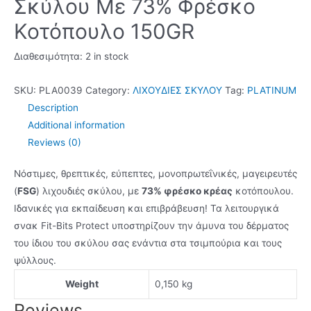
Σκύλου Με 73% Φρέσκο
Κοτόπουλο 150GR
Διαθεσιμότητα:
2 in stock
SKU:
PLA0039
Category:
ΛΙΧΟΥΔΙΕΣ ΣΚΥΛΟΥ
Tag:
PLATINUM
Description
Additional information
Reviews (0)
Νόστιμες, θρεπτικές, εύπεπτες, μονοπρωτεΐνικές, μαγειρευτές
(
FSG
) λιχουδιές σκύλου, με
73% φρέσκο κρέας
κοτόπουλου.
Ιδανικές για εκπαίδευση και επιβράβευση! Τα λειτουργικά
σνακ Fit-Bits Protect υποστηρίζουν την άμυνα του δέρματος
του ίδιου του σκύλου σας ενάντια στα τσιμπούρια και τους
ψύλλους.
Weight
0,150 kg
Reviews