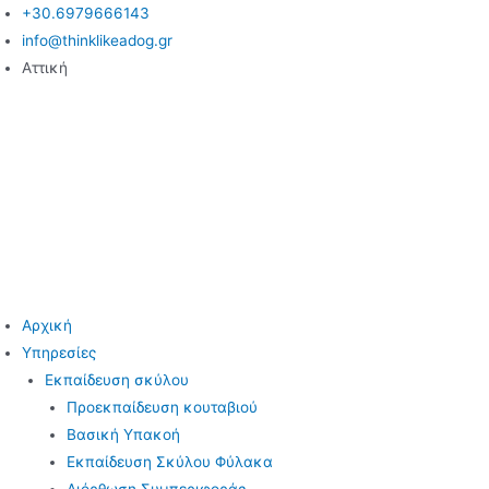
Μετάβαση
+30.6979666143
στο
info@thinklikeadog.gr
περιεχόμενο
Αττική
Αρχική
Υπηρεσίες
Εκπαίδευση σκύλου
Προεκπαίδευση κουταβιού
Βασική Υπακοή
Εκπαίδευση Σκύλου Φύλακα
Διόρθωση Συμπεριφοράς