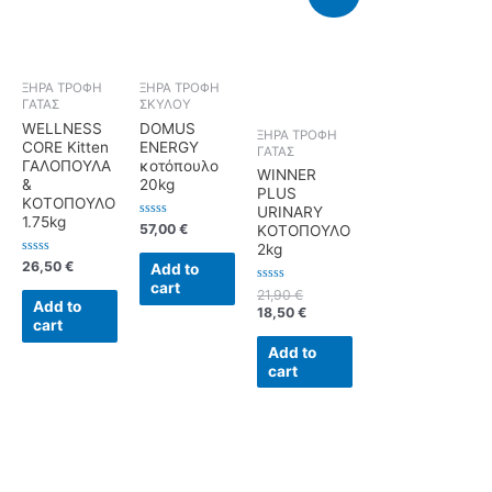
ΞΗΡΑ ΤΡΟΦΗ
ΞΗΡΑ ΤΡΟΦΗ
ΓΑΤΑΣ
ΣΚΥΛΟΥ
WELLNESS
DOMUS
ΞΗΡΑ ΤΡΟΦΗ
CORE Kitten
ENERGY
ΓΑΤΑΣ
ΓΑΛΟΠΟΥΛΑ
κοτόπουλο
WINNER
&
20kg
PLUS
ΚΟΤΟΠΟΥΛΟ
URINARY
1.75kg
Rated
57,00
€
ΚΟΤΟΠΟΥΛΟ
0
2kg
out
of
Rated
26,50
€
Add to
5
0
cart
out
Rated
21,90
€
of
0
Add to
18,50
€
5
out
cart
of
5
Add to
cart