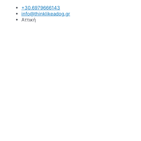
Μετάβαση
+30.6979666143
στο
info@thinklikeadog.gr
περιεχόμενο
Αττική