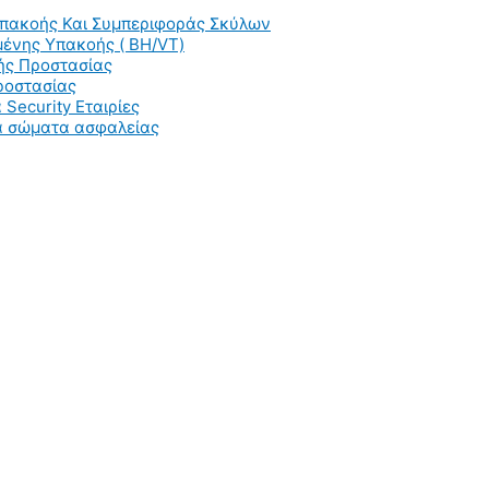
Υπακοής Και Συμπεριφοράς Σκύλων
ένης Υπακοής ( BH/VT)
ής Προστασίας
ροστασίας
 Security Εταιρίες
ια σώματα ασφαλείας