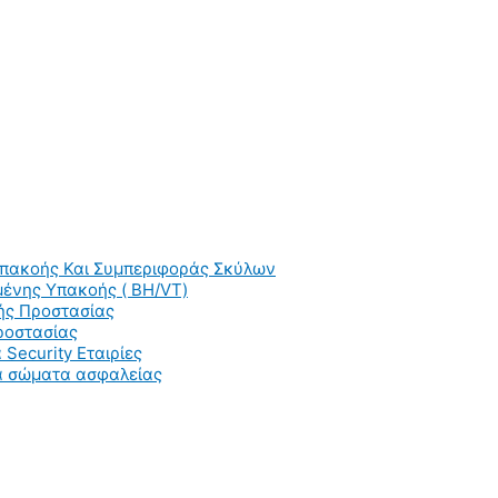
Υπακοής Και Συμπεριφοράς Σκύλων
ένης Υπακοής ( BH/VT)
ής Προστασίας
ροστασίας
 Security Εταιρίες
ια σώματα ασφαλείας