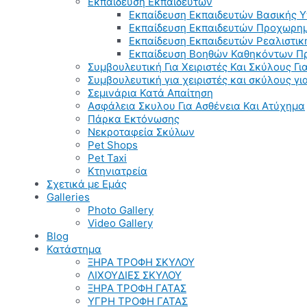
Εκπαίδευση Εκπαιδευτών
Εκπαίδευση Εκπαιδευτών Βασικής 
Εκπαίδευση Εκπαιδευτών Προχωρημ
Εκπαίδευση Εκπαιδευτών Ρεαλιστικ
Εκπαίδευση Βοηθών Καθηκόντων Π
Συμβουλευτική Για Χειριστές Και Σκύλους Για
Συμβουλευτική για χειριστές και σκύλους γ
Σεμινάρια Κατά Απαίτηση
Ασφάλεια Σκυλου Για Ασθένεια Και Ατύχημα
Πάρκα Εκτόνωσης
Νεκροταφεία Σκύλων
Pet Shops
Pet Taxi
Κτηνιατρεία
Σχετικά με Εμάς
Galleries
Photo Gallery
Video Gallery
Blog
Κατάστημα
ΞΗΡΑ ΤΡΟΦΗ ΣΚΥΛΟΥ
ΛΙΧΟΥΔΙΕΣ ΣΚΥΛΟΥ
ΞΗΡΑ ΤΡΟΦΗ ΓΑΤΑΣ
ΥΓΡΗ ΤΡΟΦΗ ΓΑΤΑΣ