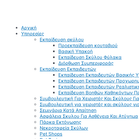
Αρχική
Υπηρεσίες
Εκπαίδευση σκύλου
Προεκπαίδευση κουταβιού
Βασική Υπακοή
Εκπαίδευση Σκύλου Φύλακα
Διόρθωση Συμπεριφοράς
Εκπαίδευση Εκπαιδευτών
Εκπαίδευση Εκπαιδευτών Βασικής 
Εκπαίδευση Εκπαιδευτών Προχωρημ
Εκπαίδευση Εκπαιδευτών Ρεαλιστικ
Εκπαίδευση Βοηθών Καθηκόντων Π
Συμβουλευτική Για Χειριστές Και Σκύλους Για
Συμβουλευτική για χειριστές και σκύλους γ
Σεμινάρια Κατά Απαίτηση
Ασφάλεια Σκυλου Για Ασθένεια Και Ατύχημα
Πάρκα Εκτόνωσης
Νεκροταφεία Σκύλων
Pet Shops