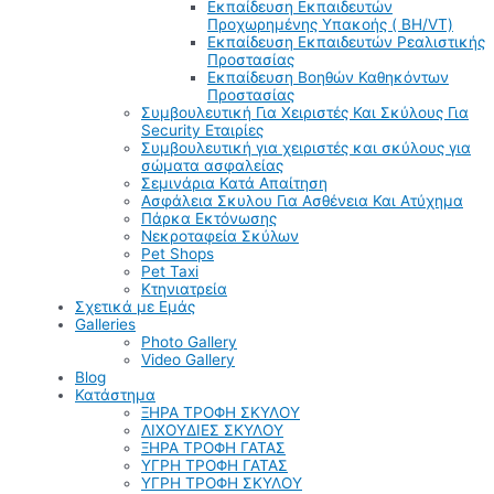
Εκπαίδευση Εκπαιδευτών
Προχωρημένης Υπακοής ( BH/VT)
Εκπαίδευση Εκπαιδευτών Ρεαλιστικής
Προστασίας
Εκπαίδευση Βοηθών Καθηκόντων
Προστασίας
Συμβουλευτική Για Χειριστές Και Σκύλους Για
Security Εταιρίες
Συμβουλευτική για χειριστές και σκύλους για
σώματα ασφαλείας
Σεμινάρια Κατά Απαίτηση
Ασφάλεια Σκυλου Για Ασθένεια Και Ατύχημα
Πάρκα Εκτόνωσης
Νεκροταφεία Σκύλων
Pet Shops
Pet Taxi
Κτηνιατρεία
Σχετικά με Εμάς
Galleries
Photo Gallery
Video Gallery
Blog
Κατάστημα
ΞΗΡΑ ΤΡΟΦΗ ΣΚΥΛΟΥ
ΛΙΧΟΥΔΙΕΣ ΣΚΥΛΟΥ
ΞΗΡΑ ΤΡΟΦΗ ΓΑΤΑΣ
ΥΓΡΗ ΤΡΟΦΗ ΓΑΤΑΣ
ΥΓΡΗ ΤΡΟΦΗ ΣΚΥΛΟΥ