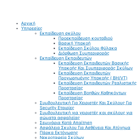
Αρχική
Υπηρεσίες
Εκπαίδευση σκύλου
Προεκπαίδευση κουταβιού
Βασική Υπακοή
Εκπαίδευση Σκύλου Φύλακα
Διόρθωση Συμπεριφοράς
Εκπαίδευση Εκπαιδευτών
Εκπαίδευση Εκπαιδευτών Βασικής
Υπακοής Και Συμπεριφοράς Σκύλων
Εκπαίδευση Εκπαιδευτών
Προχωρημένης Υπακοής ( BH/VT)
Εκπαίδευση Εκπαιδευτών Ρεαλιστικής
Προστασίας
Εκπαίδευση Βοηθών Καθηκόντων
Προστασίας
Συμβουλευτική Για Χειριστές Και Σκύλους Για
Security Εταιρίες
Συμβουλευτική για χειριστές και σκύλους για
σώματα ασφαλείας
Σεμινάρια Κατά Απαίτηση
Ασφάλεια Σκυλου Για Ασθένεια Και Ατύχημα
Πάρκα Εκτόνωσης
Νεκροταφεία Σκύλων