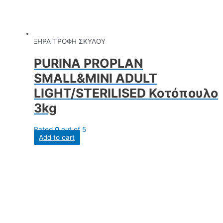
ΞΗΡΑ ΤΡΟΦΗ ΣΚΥΛΟΥ
PURINA PROPLAN
SMALL&MINI ADULT
LIGHT/STERILISED Κοτόπουλο
3kg
Rated
0
out of 5
Add to cart