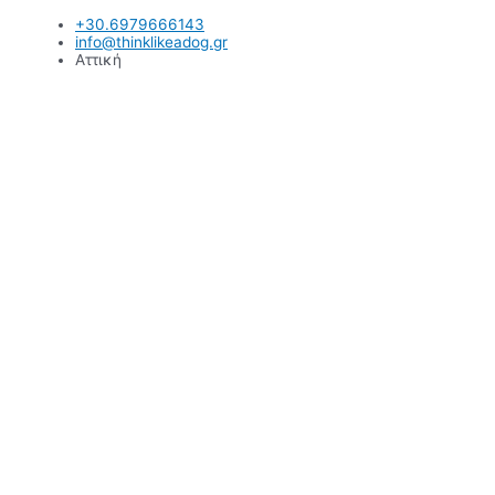
Μετάβαση
+30.6979666143
στο
info@thinklikeadog.gr
περιεχόμενο
Αττική