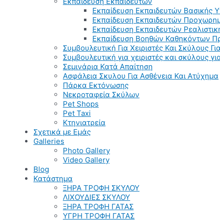
Εκπαίδευση Εκπαιδευτών
Εκπαίδευση Εκπαιδευτών Βασικής 
Εκπαίδευση Εκπαιδευτών Προχωρημ
Εκπαίδευση Εκπαιδευτών Ρεαλιστικ
Εκπαίδευση Βοηθών Καθηκόντων Π
Συμβουλευτική Για Χειριστές Και Σκύλους Για
Συμβουλευτική για χειριστές και σκύλους γ
Σεμινάρια Κατά Απαίτηση
Ασφάλεια Σκυλου Για Ασθένεια Και Ατύχημα
Πάρκα Εκτόνωσης
Νεκροταφεία Σκύλων
Pet Shops
Pet Taxi
Κτηνιατρεία
Σχετικά με Εμάς
Galleries
Photo Gallery
Video Gallery
Blog
Κατάστημα
ΞΗΡΑ ΤΡΟΦΗ ΣΚΥΛΟΥ
ΛΙΧΟΥΔΙΕΣ ΣΚΥΛΟΥ
ΞΗΡΑ ΤΡΟΦΗ ΓΑΤΑΣ
ΥΓΡΗ ΤΡΟΦΗ ΓΑΤΑΣ