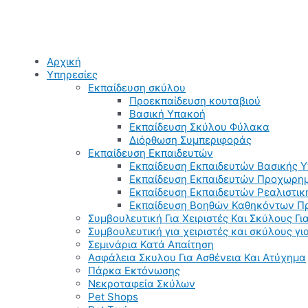
Αρχική
Υπηρεσίες
Εκπαίδευση σκύλου
Προεκπαίδευση κουταβιού
Βασική Υπακοή
Εκπαίδευση Σκύλου Φύλακα
Διόρθωση Συμπεριφοράς
Εκπαίδευση Εκπαιδευτών
Εκπαίδευση Εκπαιδευτών Βασικής 
Εκπαίδευση Εκπαιδευτών Προχωρημ
Εκπαίδευση Εκπαιδευτών Ρεαλιστικ
Εκπαίδευση Βοηθών Καθηκόντων Π
Συμβουλευτική Για Χειριστές Και Σκύλους Για
Συμβουλευτική για χειριστές και σκύλους γ
Σεμινάρια Κατά Απαίτηση
Ασφάλεια Σκυλου Για Ασθένεια Και Ατύχημα
Πάρκα Εκτόνωσης
Νεκροταφεία Σκύλων
Pet Shops