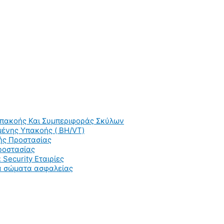
Υπακοής Και Συμπεριφοράς Σκύλων
ένης Υπακοής ( BH/VT)
ής Προστασίας
ροστασίας
 Security Εταιρίες
ια σώματα ασφαλείας