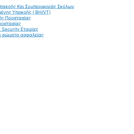
Υπακοής Και Συμπεριφοράς Σκύλων
ένης Υπακοής ( BH/VT)
ής Προστασίας
ροστασίας
 Security Εταιρίες
ια σώματα ασφαλείας