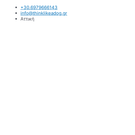
Μετάβαση
+30.6979666143
στο
info@thinklikeadog.gr
περιεχόμενο
Αττική