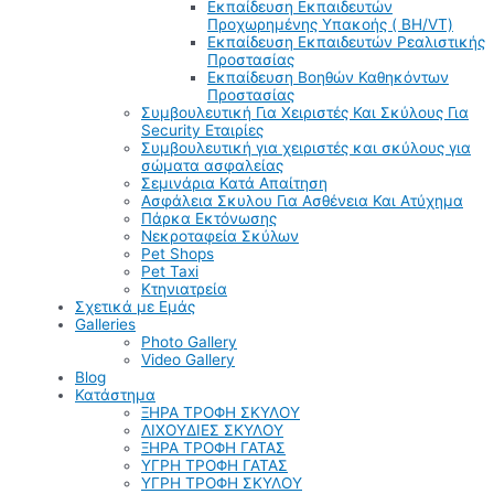
Εκπαίδευση Εκπαιδευτών
Προχωρημένης Υπακοής ( BH/VT)
Εκπαίδευση Εκπαιδευτών Ρεαλιστικής
Προστασίας
Εκπαίδευση Βοηθών Καθηκόντων
Προστασίας
Συμβουλευτική Για Χειριστές Και Σκύλους Για
Security Εταιρίες
Συμβουλευτική για χειριστές και σκύλους για
σώματα ασφαλείας
Σεμινάρια Κατά Απαίτηση
Ασφάλεια Σκυλου Για Ασθένεια Και Ατύχημα
Πάρκα Εκτόνωσης
Νεκροταφεία Σκύλων
Pet Shops
Pet Taxi
Κτηνιατρεία
Σχετικά με Εμάς
Galleries
Photo Gallery
Video Gallery
Blog
Κατάστημα
ΞΗΡΑ ΤΡΟΦΗ ΣΚΥΛΟΥ
ΛΙΧΟΥΔΙΕΣ ΣΚΥΛΟΥ
ΞΗΡΑ ΤΡΟΦΗ ΓΑΤΑΣ
ΥΓΡΗ ΤΡΟΦΗ ΓΑΤΑΣ
ΥΓΡΗ ΤΡΟΦΗ ΣΚΥΛΟΥ