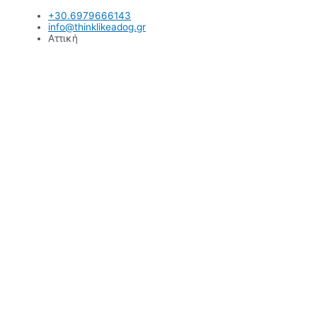
Μετάβαση
+30.6979666143
στο
info@thinklikeadog.gr
περιεχόμενο
Αττική