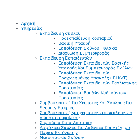
Αρχική
Υπηρεσίες
Εκπαίδευση σκύλου
Προεκπαίδευση κουταβιού
Βασική Υπακοή
Εκπαίδευση Σκύλου Φύλακα
Διόρθωση Συμπεριφοράς
Εκπαίδευση Εκπαιδευτών
Εκπαίδευση Εκπαιδευτών Βασικής
Υπακοής Και Συμπεριφοράς Σκύλων
Εκπαίδευση Εκπαιδευτών
Προχωρημένης Υπακοής ( BH/VT)
Εκπαίδευση Εκπαιδευτών Ρεαλιστικής
Προστασίας
Εκπαίδευση Βοηθών Καθηκόντων
Προστασίας
Συμβουλευτική Για Χειριστές Και Σκύλους Για
Security Εταιρίες
Συμβουλευτική για χειριστές και σκύλους για
σώματα ασφαλείας
Σεμινάρια Κατά Απαίτηση
Ασφάλεια Σκυλου Για Ασθένεια Και Ατύχημα
Πάρκα Εκτόνωσης
Νεκροταφεία Σκύλων