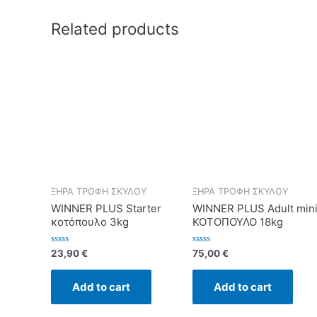
Related products
ΞΗΡΑ ΤΡΟΦΗ ΣΚΥΛΟΥ
ΞΗΡΑ ΤΡΟΦΗ ΣΚΥΛΟΥ
WINNER PLUS Starter
WINNER PLUS Adult min
κοτόπουλο 3kg
ΚΟΤΟΠΟΥΛΟ 18kg
Rated
Rated
23,90
€
75,00
€
0
0
out
out
of
of
Add to cart
Add to cart
5
5