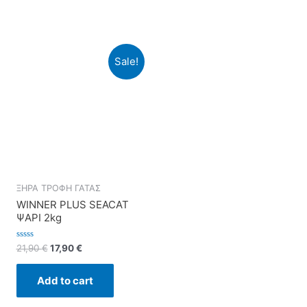
Sale!
ΞΗΡΑ ΤΡΟΦΗ ΓΑΤΑΣ
i
WINNER PLUS SEACAT
ΨΑΡΙ 2kg
Rated
21,90
€
17,90
€
0
out
of
Add to cart
5