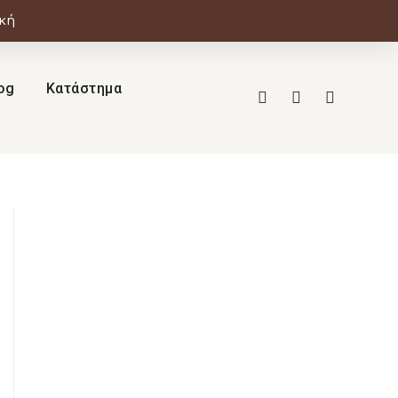
ική
og
Κατάστημα