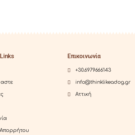
Links
Επικοινωνία
+30.6979666143
μαστε
info@thinklikeadog.gr
ες
Αττική
νία
 Απορρήτου