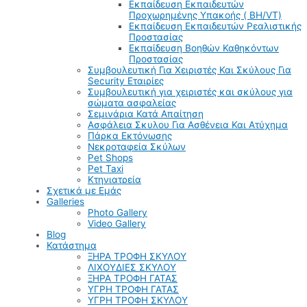
Εκπαίδευση Εκπαιδευτών
Προχωρημένης Υπακοής ( BH/VT)
Εκπαίδευση Εκπαιδευτών Ρεαλιστικής
Προστασίας
Εκπαίδευση Βοηθών Καθηκόντων
Προστασίας
Συμβουλευτική Για Χειριστές Και Σκύλους Για
Security Εταιρίες
Συμβουλευτική για χειριστές και σκύλους για
σώματα ασφαλείας
Σεμινάρια Κατά Απαίτηση
Ασφάλεια Σκυλου Για Ασθένεια Και Ατύχημα
Πάρκα Εκτόνωσης
Νεκροταφεία Σκύλων
Pet Shops
Pet Taxi
Κτηνιατρεία
Σχετικά με Εμάς
Galleries
Photo Gallery
Video Gallery
Blog
Κατάστημα
ΞΗΡΑ ΤΡΟΦΗ ΣΚΥΛΟΥ
ΛΙΧΟΥΔΙΕΣ ΣΚΥΛΟΥ
ΞΗΡΑ ΤΡΟΦΗ ΓΑΤΑΣ
ΥΓΡΗ ΤΡΟΦΗ ΓΑΤΑΣ
ΥΓΡΗ ΤΡΟΦΗ ΣΚΥΛΟΥ