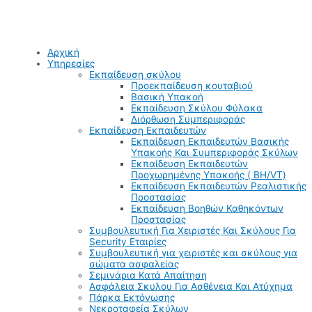
Αρχική
Υπηρεσίες
Εκπαίδευση σκύλου
Προεκπαίδευση κουταβιού
Βασική Υπακοή
Εκπαίδευση Σκύλου Φύλακα
Διόρθωση Συμπεριφοράς
Εκπαίδευση Εκπαιδευτών
Εκπαίδευση Εκπαιδευτών Βασικής
Υπακοής Και Συμπεριφοράς Σκύλων
Εκπαίδευση Εκπαιδευτών
Προχωρημένης Υπακοής ( BH/VT)
Εκπαίδευση Εκπαιδευτών Ρεαλιστικής
Προστασίας
Εκπαίδευση Βοηθών Καθηκόντων
Προστασίας
Συμβουλευτική Για Χειριστές Και Σκύλους Για
Security Εταιρίες
Συμβουλευτική για χειριστές και σκύλους για
σώματα ασφαλείας
Σεμινάρια Κατά Απαίτηση
Ασφάλεια Σκυλου Για Ασθένεια Και Ατύχημα
Πάρκα Εκτόνωσης
Νεκροταφεία Σκύλων