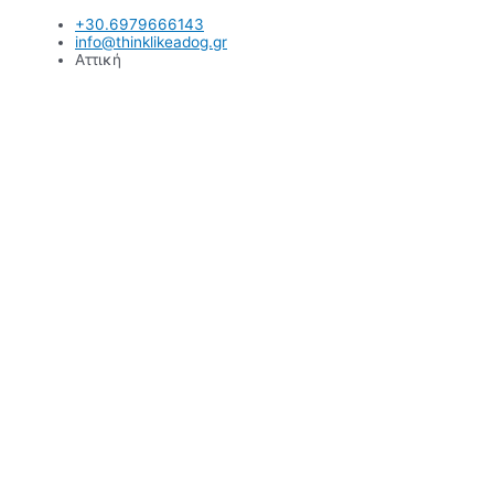
Μετάβαση
+30.6979666143
στο
info@thinklikeadog.gr
περιεχόμενο
Αττική