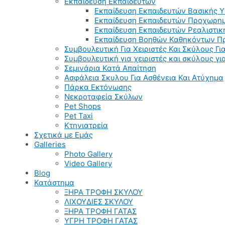
Εκπαίδευση Εκπαιδευτών
Εκπαίδευση Εκπαιδευτών Βασικής 
Εκπαίδευση Εκπαιδευτών Προχωρημ
Εκπαίδευση Εκπαιδευτών Ρεαλιστικ
Εκπαίδευση Βοηθών Καθηκόντων Π
Συμβουλευτική Για Χειριστές Και Σκύλους Για
Συμβουλευτική για χειριστές και σκύλους γ
Σεμινάρια Κατά Απαίτηση
Ασφάλεια Σκυλου Για Ασθένεια Και Ατύχημα
Πάρκα Εκτόνωσης
Νεκροταφεία Σκύλων
Pet Shops
Pet Taxi
Κτηνιατρεία
Σχετικά με Εμάς
Galleries
Photo Gallery
Video Gallery
Blog
Κατάστημα
ΞΗΡΑ ΤΡΟΦΗ ΣΚΥΛΟΥ
ΛΙΧΟΥΔΙΕΣ ΣΚΥΛΟΥ
ΞΗΡΑ ΤΡΟΦΗ ΓΑΤΑΣ
ΥΓΡΗ ΤΡΟΦΗ ΓΑΤΑΣ