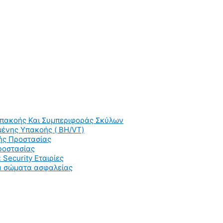
Υπακοής Και Συμπεριφοράς Σκύλων
ένης Υπακοής ( BH/VT)
ής Προστασίας
ροστασίας
 Security Εταιρίες
ια σώματα ασφαλείας