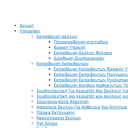
Αρχική
Υπηρεσίες
Εκπαίδευση σκύλου
Προεκπαίδευση κουταβιού
Βασική Υπακοή
Εκπαίδευση Σκύλου Φύλακα
Διόρθωση Συμπεριφοράς
Εκπαίδευση Εκπαιδευτών
Εκπαίδευση Εκπαιδευτών Βασικής 
Εκπαίδευση Εκπαιδευτών Προχωρημ
Εκπαίδευση Εκπαιδευτών Ρεαλιστικ
Εκπαίδευση Βοηθών Καθηκόντων Π
Συμβουλευτική Για Χειριστές Και Σκύλους Για
Συμβουλευτική για χειριστές και σκύλους γ
Σεμινάρια Κατά Απαίτηση
Ασφάλεια Σκυλου Για Ασθένεια Και Ατύχημα
Πάρκα Εκτόνωσης
Νεκροταφεία Σκύλων
Pet Shops