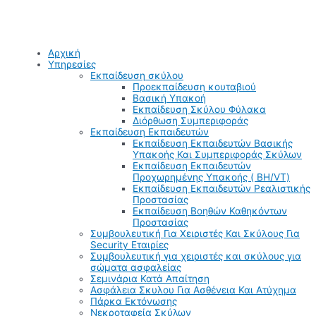
Αρχική
Υπηρεσίες
Εκπαίδευση σκύλου
Προεκπαίδευση κουταβιού
Βασική Υπακοή
Εκπαίδευση Σκύλου Φύλακα
Διόρθωση Συμπεριφοράς
Εκπαίδευση Εκπαιδευτών
Εκπαίδευση Εκπαιδευτών Βασικής
Υπακοής Και Συμπεριφοράς Σκύλων
Εκπαίδευση Εκπαιδευτών
Προχωρημένης Υπακοής ( BH/VT)
Εκπαίδευση Εκπαιδευτών Ρεαλιστικής
Προστασίας
Εκπαίδευση Βοηθών Καθηκόντων
Προστασίας
Συμβουλευτική Για Χειριστές Και Σκύλους Για
Security Εταιρίες
Συμβουλευτική για χειριστές και σκύλους για
σώματα ασφαλείας
Σεμινάρια Κατά Απαίτηση
Ασφάλεια Σκυλου Για Ασθένεια Και Ατύχημα
Πάρκα Εκτόνωσης
Νεκροταφεία Σκύλων