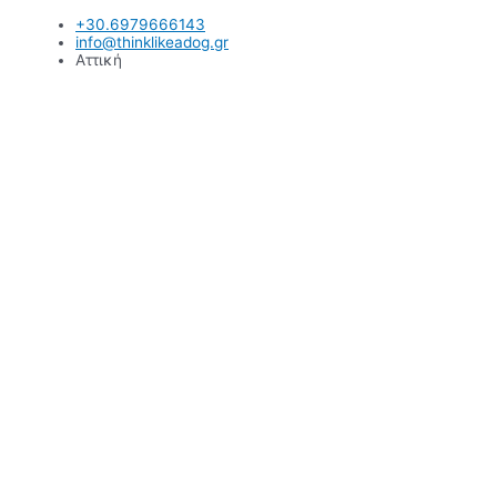
Μετάβαση
+30.6979666143
στο
info@thinklikeadog.gr
περιεχόμενο
Αττική