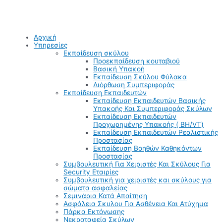
Αρχική
Υπηρεσίες
Εκπαίδευση σκύλου
Προεκπαίδευση κουταβιού
Βασική Υπακοή
Εκπαίδευση Σκύλου Φύλακα
Διόρθωση Συμπεριφοράς
Εκπαίδευση Εκπαιδευτών
Εκπαίδευση Εκπαιδευτών Βασικής
Υπακοής Και Συμπεριφοράς Σκύλων
Εκπαίδευση Εκπαιδευτών
Προχωρημένης Υπακοής ( BH/VT)
Εκπαίδευση Εκπαιδευτών Ρεαλιστικής
Προστασίας
Εκπαίδευση Βοηθών Καθηκόντων
Προστασίας
Συμβουλευτική Για Χειριστές Και Σκύλους Για
Security Εταιρίες
Συμβουλευτική για χειριστές και σκύλους για
σώματα ασφαλείας
Σεμινάρια Κατά Απαίτηση
Ασφάλεια Σκυλου Για Ασθένεια Και Ατύχημα
Πάρκα Εκτόνωσης
Νεκροταφεία Σκύλων