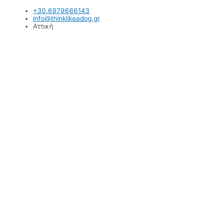
Μετάβαση
+30.6979666143
στο
info@thinklikeadog.gr
περιεχόμενο
Αττική