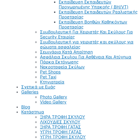
Εκπαίδευση Εκπαιδευτών
Προχωρημένης Υπακοής ( BH/VT)
Εκπαίδευση Εκπαιδευτών Ρεαλιστικής
Προστασίας
Εκπαίδευση Βοηθών Καθηκόντων
Προστασίας
Συμβουλευτική Για Χειριστές Και Σκύλους Για
Security Εταιρίες
Συμβουλευτική για χειριστές και σκύλους για
σώματα ασφαλείας
Σεμινάρια Κατά Απαίτηση
Ασφάλεια Σκυλου Για Ασθένεια Και Ατύχημα
Πάρκα Εκτόνωσης
Νεκροταφεία Σκύλων
Pet Shops
Pet Taxi
Κτηνιατρεία
Σχετικά με Εμάς
Galleries
Photo Gallery
Video Gallery
Blog
Κατάστημα
ΞΗΡΑ ΤΡΟΦΗ ΣΚΥΛΟΥ
ΛΙΧΟΥΔΙΕΣ ΣΚΥΛΟΥ
ΞΗΡΑ ΤΡΟΦΗ ΓΑΤΑΣ
ΥΓΡΗ ΤΡΟΦΗ ΓΑΤΑΣ
ΥΓΡΗ ΤΡΟΦΗ ΣΚΥΛΟΥ