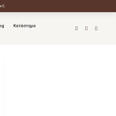
ική
og
Κατάστημα