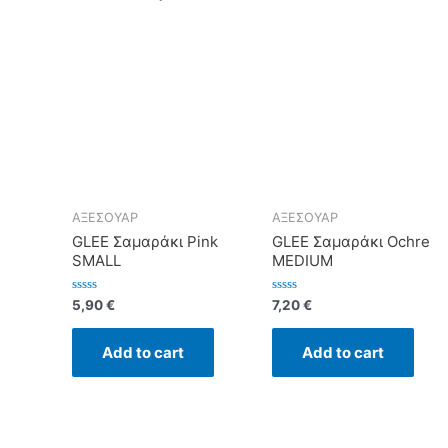
ΑΞΕΣΟΥΑΡ
ΑΞΕΣΟΥΑΡ
GLEE Σαμαράκι Pink
GLEE Σαμαράκι Ochre
SMALL
MEDIUM
Rated
Rated
5,90
€
7,20
€
0
0
out
out
of
of
Add to cart
Add to cart
5
5