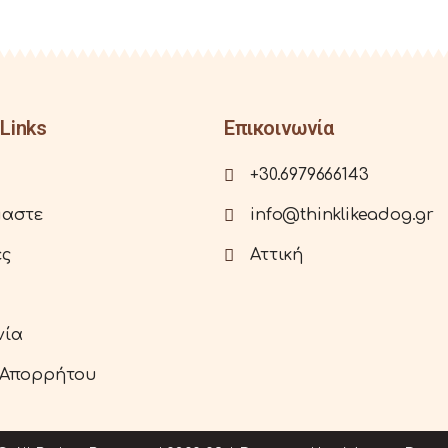
Links
Επικοινωνία
+30.6979666143
μαστε
info@thinklikeadog.gr
ες
Αττική
νία
 Απορρήτου