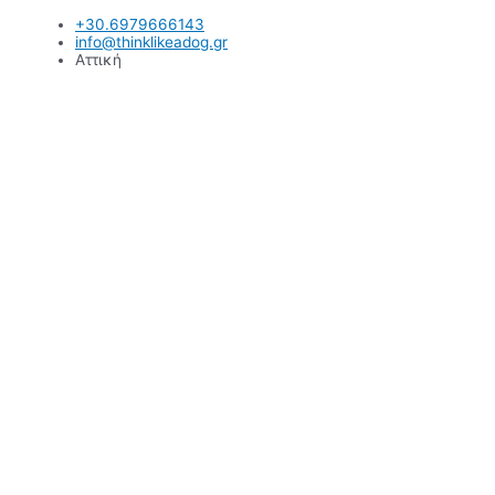
Μετάβαση
+30.6979666143
στο
info@thinklikeadog.gr
περιεχόμενο
Αττική