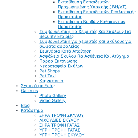
Εκπαίδευση Εκπαιδευτών
Προχωρημένης Υπακοής ( BH/VT)
Εκπαίδευση Εκπαιδευτών Ρεαλιστικής
Προστασίας
Εκπαίδευση Βοηθών Καθηκόντων
Προστασίας
Συμβουλευτική Για Χειριστές Και Σκύλους Για
Security Εταιρίες
Συμβουλευτική για χειριστές και σκύλους για
σώματα ασφαλείας
Σεμινάρια Κατά Απαίτηση
Ασφάλεια Σκυλου Για Ασθένεια Και Ατύχημα
Πάρκα Εκτόνωσης
Νεκροταφεία Σκύλων
Pet Shops
Pet Taxi
Κτηνιατρεία
Σχετικά με Εμάς
Galleries
Photo Gallery
Video Gallery
Blog
Κατάστημα
ΞΗΡΑ ΤΡΟΦΗ ΣΚΥΛΟΥ
ΛΙΧΟΥΔΙΕΣ ΣΚΥΛΟΥ
ΞΗΡΑ ΤΡΟΦΗ ΓΑΤΑΣ
ΥΓΡΗ ΤΡΟΦΗ ΓΑΤΑΣ
ΥΓΡΗ ΤΡΟΦΗ ΣΚΥΛΟΥ