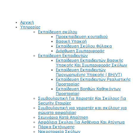
Αρχική
Υπηρεσίες
Εκπαίδευση σκύλου
Προεκπαίδευση κουταβιού
Βασική Υπακοή
Εκπαίδευση Σκύλου Φύλακα
Διόρθωση Συμπεριφοράς
Εκπαίδευση Εκπαιδευτών
Εκπαίδευση Εκπαιδευτών Βασικής
Υπακοής Και Συμπεριφοράς Σκύλων
Εκπαίδευση Εκπαιδευτών
Προχωρημένης Υπακοής ( BH/VT)
Εκπαίδευση Εκπαιδευτών Ρεαλιστικής
Προστασίας
Εκπαίδευση Βοηθών Καθηκόντων
Προστασίας
Συμβουλευτική Για Χειριστές Και Σκύλους Για
Security Εταιρίες
Συμβουλευτική για χειριστές και σκύλους για
σώματα ασφαλείας
Σεμινάρια Κατά Απαίτηση
Ασφάλεια Σκυλου Για Ασθένεια Και Ατύχημα
Πάρκα Εκτόνωσης
Νεκροταφεία Σκύλων