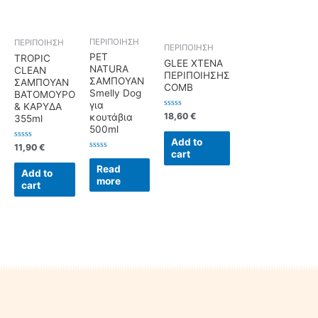
ΠΕΡΙΠΟΙΗΣΗ
ΠΕΡΙΠΟΙΗΣΗ
ΠΕΡΙΠΟΙΗΣΗ
PET
TROPIC
GLEE ΧΤΕΝΑ
NATURA
CLEAN
ΠΕΡΙΠΟΙΗΣΗΣ
ΣΑΜΠΟΥΑΝ
ΣΑΜΠΟΥΑΝ
COMB
Smelly Dog
ΒΑΤΟΜΟΥΡΟ
για
& ΚΑΡΥΔΑ
Rated
18,60
€
κουτάβια
355ml
0
500ml
out
of
Add to
Rated
5
11,90
€
cart
0
Rated
out
0
Read
of
Add to
out
5
more
of
cart
5