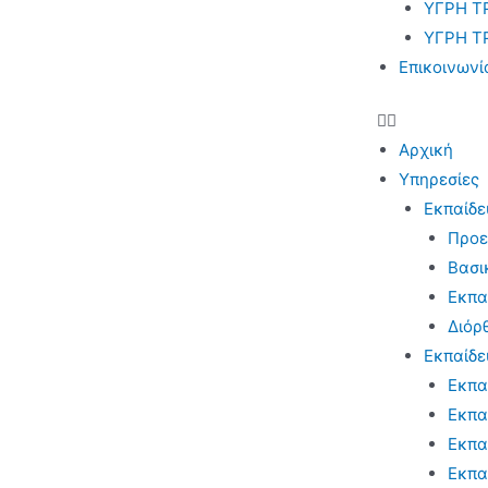
ΥΓΡΗ Τ
ΥΓΡΗ Τ
Επικοινωνί
Αρχική
Υπηρεσίες
Εκπαίδε
Προε
Βασι
Εκπα
Διόρ
Εκπαίδε
Εκπα
Εκπα
Εκπα
Εκπα