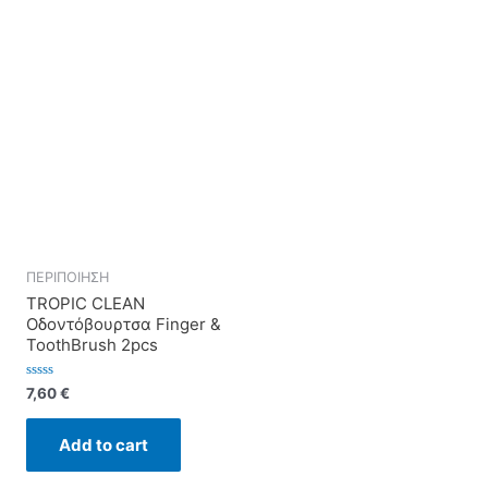
ΠΕΡΙΠΟΙΗΣΗ
TROPIC CLEAN
Οδοντόβουρτσα Finger &
ToothBrush 2pcs
Rated
7,60
€
0
out
of
Add to cart
5