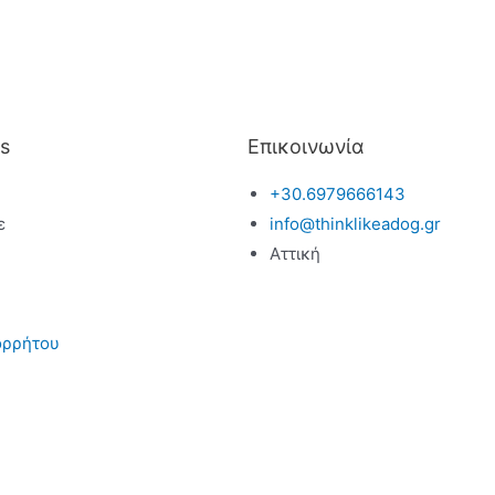
s
Επικοινωνία
+30.6979666143
ε
info@thinklikeadog.gr
Αττική
ορρήτου