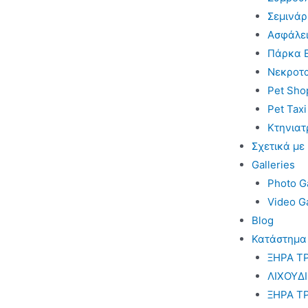
Σεμινάρ
Ασφάλει
Πάρκα 
Νεκροτ
Pet Sho
Pet Taxi
Κτηνιατ
Σχετικά με
Galleries
Photo Ga
Video Ga
Blog
Κατάστημα
ΞΗΡΑ Τ
ΛΙΧΟΥΔ
ΞΗΡΑ Τ