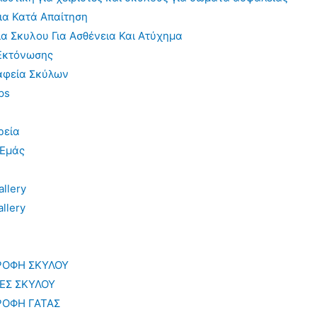
ια Κατά Απαίτηση
α Σκυλου Για Ασθένεια Και Ατύχημα
Εκτόνωσης
αφεία Σκύλων
ps
ρεία
 Εμάς
llery
llery
ΡΟΦΗ ΣΚΥΛΟΥ
ΙΕΣ ΣΚΥΛΟΥ
ΡΟΦΗ ΓΑΤΑΣ