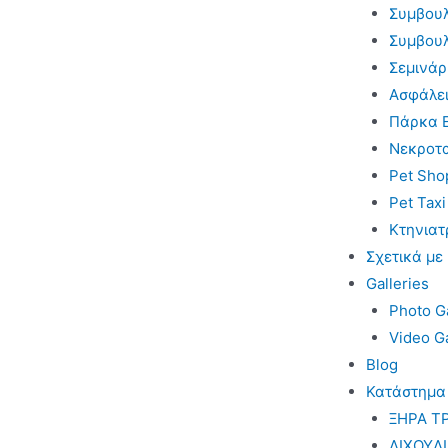
Συμβουλε
Συμβουλ
Σεμινάρ
Ασφάλει
Πάρκα 
Νεκροτ
Pet Sho
Pet Taxi
Κτηνιατ
Σχετικά με
Galleries
Photo Ga
Video Ga
Blog
Κατάστημα
ΞΗΡΑ Τ
ΛΙΧΟΥΔ