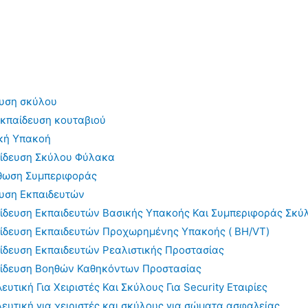
υση σκύλου
κπαίδευση κουταβιού
κή Υπακοή
ίδευση Σκύλου Φύλακα
θωση Συμπεριφοράς
υση Εκπαιδευτών
ίδευση Εκπαιδευτών Βασικής Υπακοής Και Συμπεριφοράς Σκύ
ίδευση Εκπαιδευτών Προχωρημένης Υπακοής ( BH/VT)
ίδευση Εκπαιδευτών Ρεαλιστικής Προστασίας
ίδευση Βοηθών Καθηκόντων Προστασίας
υτική Για Χειριστές Και Σκύλους Για Security Εταιρίες
ευτική για χειριστές και σκύλους για σώματα ασφαλείας