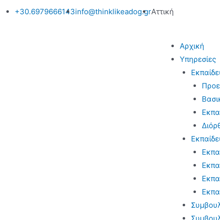
+30.6979666143
info@thinklikeadog.gr
Αττική
Αρχική
Υπηρεσίες
Εκπαίδε
Προε
Βασι
Εκπα
Διόρ
Εκπαίδε
Εκπα
Εκπα
Εκπα
Εκπα
Συμβουλε
Συμβουλ