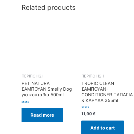
Related products
ΠΕΡΙΠΟΙΗΣΗ
ΠΕΡΙΠΟΙΗΣΗ
PET NATURA
TROPIC CLEAN
ΣΑΜΠΟΥΑΝ Smelly Dog
ΣΑΜΠΟΥΑΝ-
για κουτάβια 500ml
CONDITIONER ΠΑΠΑΓΙΑ
& ΚΑΡΥΔΑ 355ml
Rated
0
Rated
11,90
€
Read more
out
0
of
out
5
of
Add to cart
5