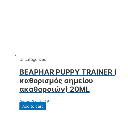
Uncategorized
BEAPHAR PUPPY TRAINER (
καθορισμός σημείου
ακαθαρσιών) 20ML
Rated
0
out of 5
Add to cart