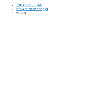
Μετάβαση
+30.6979666143
στο
info@thinklikeadog.gr
περιεχόμενο
Αττική