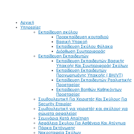
Αρχική
Υπηρεσίες
Εκπαίδευση σκύλου
Προεκπαίδευση κουταβιού
Βασική Υπακοή
Εκπαίδευση Σκύλου Φύλακα
Διόρθωση Συμπεριφοράς
Εκπαίδευση Εκπαιδευτών
Εκπαίδευση Εκπαιδευτών Βασικής
Υπακοής Και Συμπεριφοράς Σκύλων
Εκπαίδευση Εκπαιδευτών
Προχωρημένης Υπακοής ( BH/VT)
Εκπαίδευση Εκπαιδευτών Ρεαλιστικής
Προστασίας
Εκπαίδευση Βοηθών Καθηκόντων
Προστασίας
Συμβουλευτική Για Χειριστές Και Σκύλους Για
Security Εταιρίες
Συμβουλευτική για χειριστές και σκύλους για
σώματα ασφαλείας
Σεμινάρια Κατά Απαίτηση
Ασφάλεια Σκυλου Για Ασθένεια Και Ατύχημα
Πάρκα Εκτόνωσης
Νεκροταφεία Σκύλων