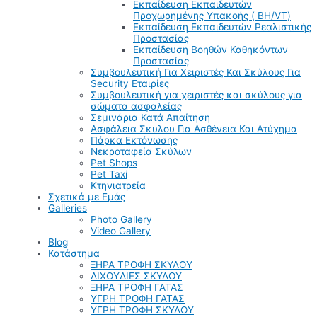
Εκπαίδευση Εκπαιδευτών
Προχωρημένης Υπακοής ( BH/VT)
Εκπαίδευση Εκπαιδευτών Ρεαλιστικής
Προστασίας
Εκπαίδευση Βοηθών Καθηκόντων
Προστασίας
Συμβουλευτική Για Χειριστές Και Σκύλους Για
Security Εταιρίες
Συμβουλευτική για χειριστές και σκύλους για
σώματα ασφαλείας
Σεμινάρια Κατά Απαίτηση
Ασφάλεια Σκυλου Για Ασθένεια Και Ατύχημα
Πάρκα Εκτόνωσης
Νεκροταφεία Σκύλων
Pet Shops
Pet Taxi
Κτηνιατρεία
Σχετικά με Εμάς
Galleries
Photo Gallery
Video Gallery
Blog
Κατάστημα
ΞΗΡΑ ΤΡΟΦΗ ΣΚΥΛΟΥ
ΛΙΧΟΥΔΙΕΣ ΣΚΥΛΟΥ
ΞΗΡΑ ΤΡΟΦΗ ΓΑΤΑΣ
ΥΓΡΗ ΤΡΟΦΗ ΓΑΤΑΣ
ΥΓΡΗ ΤΡΟΦΗ ΣΚΥΛΟΥ