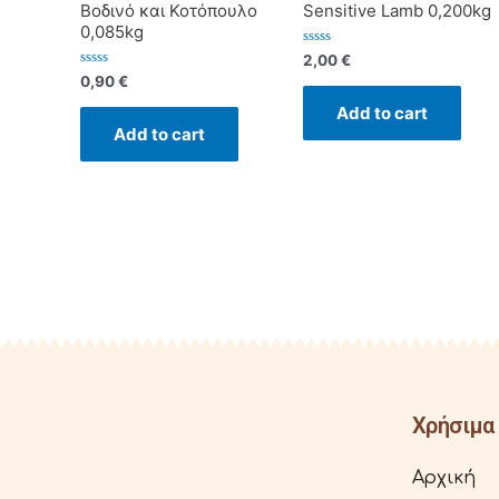
Βοδινό και Κοτόπουλο
Sensitive Lamb 0,200kg
0,085kg
Rated
2,00
€
0
Rated
0,90
€
out
0
of
out
Add to cart
5
of
Add to cart
5
Χρήσιμα 
Αρχική