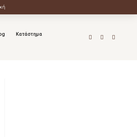
ική
og
Κατάστημα