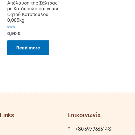
Απόλαυση της Σάλτσας”
με Κοτόπουλο και γεύση
ψητού Κοτόπουλου
0,085kg,
Rated
0,90
€
0
out
of
Read more
5
Links
Επικοινωνία
+30.6979666143