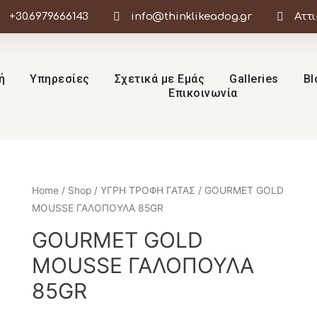
+30.6979666143
info@thinklikeadog.gr
Αττ
ή
Υπηρεσίες
Σχετικά με Εμάς
Galleries
Bl
Επικοινωνία
Home
/
Shop
/
ΥΓΡΗ ΤΡΟΦΗ ΓΑΤΑΣ
/ GOURMET GOLD
MOUSSE ΓΑΛΟΠΟΥΛΑ 85GR
GOURMET GOLD
MOUSSE ΓΑΛΟΠΟΥΛΑ
85GR