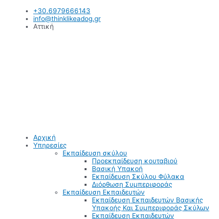
Μετάβαση
+30.6979666143
στο
info@thinklikeadog.gr
περιεχόμενο
Αττική
Αρχική
Υπηρεσίες
Εκπαίδευση σκύλου
Προεκπαίδευση κουταβιού
Βασική Υπακοή
Εκπαίδευση Σκύλου Φύλακα
Διόρθωση Συμπεριφοράς
Εκπαίδευση Εκπαιδευτών
Εκπαίδευση Εκπαιδευτών Βασικής
Υπακοής Και Συμπεριφοράς Σκύλων
Εκπαίδευση Εκπαιδευτών