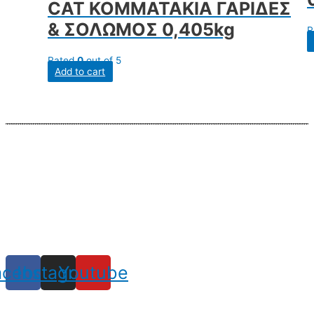
CAT ΚΟΜΜΑΤΑΚΙΑ ΓΑΡΙΔΕΣ
& ΣΟΛΩΜΟΣ 0,405kg
R
Rated
0
out of 5
Add to cart
acebook
Instagram
Youtube