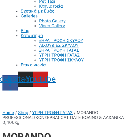
Pet Taxi
Κτηνιατρεία
Σχετικά με Εμάς
Galleries
Photo Gallery
Video Gallery
Blog
Κατάστημα
ΞΗΡΑ ΤΡΟΦΗ ΣΚΥΛΟΥ
ΛΙΧΟΥΔΙΕΣ ΣΚΥΛΟΥ
ΞΗΡΑ ΤΡΟΦΗ ΓΑΤΑΣ
ΥΓΡΗ ΤΡΟΦΗ ΓΑΤΑΣ
ΥΓΡΗ ΤΡΟΦΗ ΣΚΥΛΟΥ
Επικοινωνία
cebook-
Instagram
Youtube
f
Home
/
Shop
/
ΥΓΡΗ ΤΡΟΦΗ ΓΑΤΑΣ
/ MORANDO
PROFESSIONAL(ΚΟΝΣΕΡΒΑ) CAT ΠΑΤΕ ΒΟΔΙΝΟ & ΛΑΧΑΝΙΚΑ
0,400kg
MORANDO