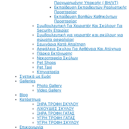
Προχωρημένης Υπακοής ( BH/VT)
Εκπαίδευση Εκπαιδευτών Ρεαλιστικής
Προστασίας
Εκπαίδευση Βοηθών Καθηκόντων
Προστασίας
Συμβουλευτική Για Χειριστές Και Σκύλους Για
Security Εταιρίες
Συμβουλευτική για χειριστές και σκύλους για
σώματα ασφαλείας
Σεμινάρια Κατά Απαίτηση
Ασφάλεια Σκυλου Για Ασθένεια Και Ατύχημα
Πάρκα Εκτόνωσης
Νεκροταφεία Σκύλων
Pet Shops
Pet Taxi
Κτηνιατρεία
Σχετικά με Εμάς
Galleries
Photo Gallery
Video Gallery
Blog
Κατάστημα
ΞΗΡΑ ΤΡΟΦΗ ΣΚΥΛΟΥ
ΛΙΧΟΥΔΙΕΣ ΣΚΥΛΟΥ
ΞΗΡΑ ΤΡΟΦΗ ΓΑΤΑΣ
ΥΓΡΗ ΤΡΟΦΗ ΓΑΤΑΣ
ΥΓΡΗ ΤΡΟΦΗ ΣΚΥΛΟΥ
Επικοινωνία