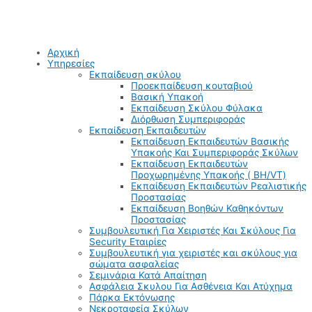
Αρχική
Υπηρεσίες
Εκπαίδευση σκύλου
Προεκπαίδευση κουταβιού
Βασική Υπακοή
Εκπαίδευση Σκύλου Φύλακα
Διόρθωση Συμπεριφοράς
Εκπαίδευση Εκπαιδευτών
Εκπαίδευση Εκπαιδευτών Βασικής
Υπακοής Και Συμπεριφοράς Σκύλων
Εκπαίδευση Εκπαιδευτών
Προχωρημένης Υπακοής ( BH/VT)
Εκπαίδευση Εκπαιδευτών Ρεαλιστικής
Προστασίας
Εκπαίδευση Βοηθών Καθηκόντων
Προστασίας
Συμβουλευτική Για Χειριστές Και Σκύλους Για
Security Εταιρίες
Συμβουλευτική για χειριστές και σκύλους για
σώματα ασφαλείας
Σεμινάρια Κατά Απαίτηση
Ασφάλεια Σκυλου Για Ασθένεια Και Ατύχημα
Πάρκα Εκτόνωσης
Νεκροταφεία Σκύλων