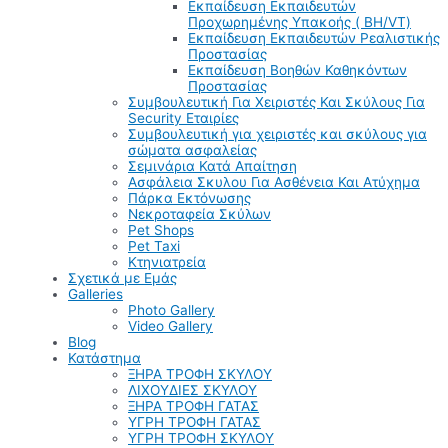
Εκπαίδευση Εκπαιδευτών
Προχωρημένης Υπακοής ( BH/VT)
Εκπαίδευση Εκπαιδευτών Ρεαλιστικής
Προστασίας
Εκπαίδευση Βοηθών Καθηκόντων
Προστασίας
Συμβουλευτική Για Χειριστές Και Σκύλους Για
Security Εταιρίες
Συμβουλευτική για χειριστές και σκύλους για
σώματα ασφαλείας
Σεμινάρια Κατά Απαίτηση
Ασφάλεια Σκυλου Για Ασθένεια Και Ατύχημα
Πάρκα Εκτόνωσης
Νεκροταφεία Σκύλων
Pet Shops
Pet Taxi
Κτηνιατρεία
Σχετικά με Εμάς
Galleries
Photo Gallery
Video Gallery
Blog
Κατάστημα
ΞΗΡΑ ΤΡΟΦΗ ΣΚΥΛΟΥ
ΛΙΧΟΥΔΙΕΣ ΣΚΥΛΟΥ
ΞΗΡΑ ΤΡΟΦΗ ΓΑΤΑΣ
ΥΓΡΗ ΤΡΟΦΗ ΓΑΤΑΣ
ΥΓΡΗ ΤΡΟΦΗ ΣΚΥΛΟΥ