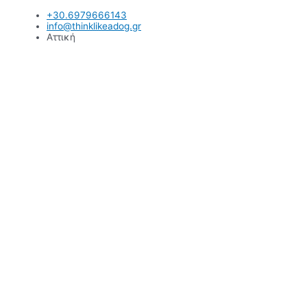
Μετάβαση
+30.6979666143
στο
info@thinklikeadog.gr
περιεχόμενο
Αττική