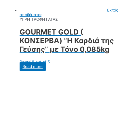
Εκτός
αποθέματος
ΥΓΡΗ ΤΡΟΦΗ ΓΑΤΑΣ
GOURMET GOLD (
ΚΟΝΣΕΡΒΑ) “Η Καρδιά της
Γεύσης” με Τόνο 0,085kg
Rated
0
out of 5
Read more