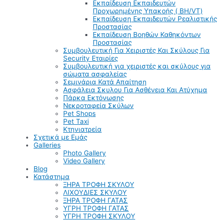
Εκπαίδευση Εκπαιδευτών
Προχωρημένης Υπακοής ( BH/VT)
Εκπαίδευση Εκπαιδευτών Ρεαλιστικής
Προστασίας
Εκπαίδευση Βοηθών Καθηκόντων
Προστασίας
Συμβουλευτική Για Χειριστές Και Σκύλους Για
Security Εταιρίες
Συμβουλευτική για χειριστές και σκύλους για
σώματα ασφαλείας
Σεμινάρια Κατά Απαίτηση
Ασφάλεια Σκυλου Για Ασθένεια Και Ατύχημα
Πάρκα Εκτόνωσης
Νεκροταφεία Σκύλων
Pet Shops
Pet Taxi
Κτηνιατρεία
Σχετικά με Εμάς
Galleries
Photo Gallery
Video Gallery
Blog
Κατάστημα
ΞΗΡΑ ΤΡΟΦΗ ΣΚΥΛΟΥ
ΛΙΧΟΥΔΙΕΣ ΣΚΥΛΟΥ
ΞΗΡΑ ΤΡΟΦΗ ΓΑΤΑΣ
ΥΓΡΗ ΤΡΟΦΗ ΓΑΤΑΣ
ΥΓΡΗ ΤΡΟΦΗ ΣΚΥΛΟΥ