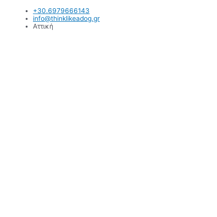
Μετάβαση
+30.6979666143
στο
info@thinklikeadog.gr
περιεχόμενο
Αττική