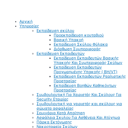
Αρχική
Υπηρεσίες
Εκπαίδευση σκύλου
Προεκπαίδευση κουταβιού
Βασική Υπακοή
Εκπαίδευση Σκύλου Φύλακα
Διόρθωση Συμπεριφοράς
Εκπαίδευση Εκπαιδευτών
Εκπαίδευση Εκπαιδευτών Βασικής
Υπακοής Και Συμπεριφοράς Σκύλων
Εκπαίδευση Εκπαιδευτών
Προχωρημένης Υπακοής ( BH/VT)
Εκπαίδευση Εκπαιδευτών Ρεαλιστικής
Προστασίας
Εκπαίδευση Βοηθών Καθηκόντων
Προστασίας
Συμβουλευτική Για Χειριστές Και Σκύλους Για
Security Εταιρίες
Συμβουλευτική για χειριστές και σκύλους για
σώματα ασφαλείας
Σεμινάρια Κατά Απαίτηση
Ασφάλεια Σκυλου Για Ασθένεια Και Ατύχημα
Πάρκα Εκτόνωσης
Νεκροταφεία Σκύλων