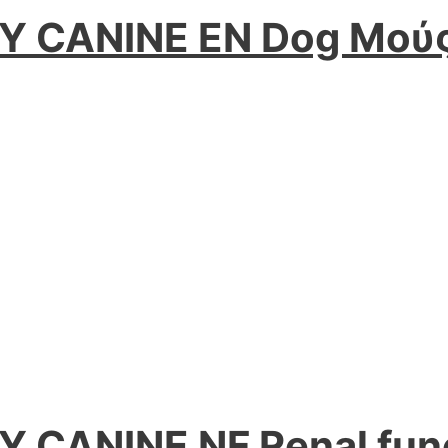
Y CANINE EN Dog Mού
 CANINE NF Renal fun