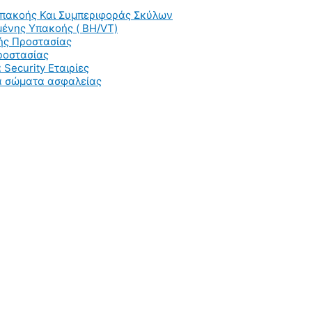
Υπακοής Και Συμπεριφοράς Σκύλων
ένης Υπακοής ( BH/VT)
ής Προστασίας
ροστασίας
 Security Εταιρίες
ια σώματα ασφαλείας