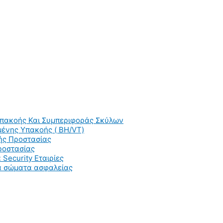
Υπακοής Και Συμπεριφοράς Σκύλων
ένης Υπακοής ( BH/VT)
ής Προστασίας
ροστασίας
 Security Εταιρίες
ια σώματα ασφαλείας