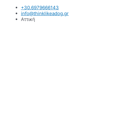
Μετάβαση
+30.6979666143
στο
info@thinklikeadog.gr
περιεχόμενο
Αττική