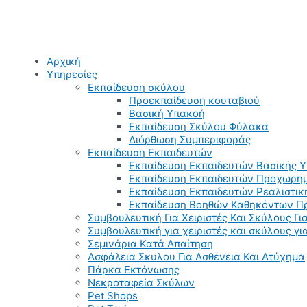
Αρχική
Υπηρεσίες
Εκπαίδευση σκύλου
Προεκπαίδευση κουταβιού
Βασική Υπακοή
Εκπαίδευση Σκύλου Φύλακα
Διόρθωση Συμπεριφοράς
Εκπαίδευση Εκπαιδευτών
Εκπαίδευση Εκπαιδευτών Βασικής 
Εκπαίδευση Εκπαιδευτών Προχωρημ
Εκπαίδευση Εκπαιδευτών Ρεαλιστικ
Εκπαίδευση Βοηθών Καθηκόντων Π
Συμβουλευτική Για Χειριστές Και Σκύλους Για
Συμβουλευτική για χειριστές και σκύλους γ
Σεμινάρια Κατά Απαίτηση
Ασφάλεια Σκυλου Για Ασθένεια Και Ατύχημα
Πάρκα Εκτόνωσης
Νεκροταφεία Σκύλων
Pet Shops