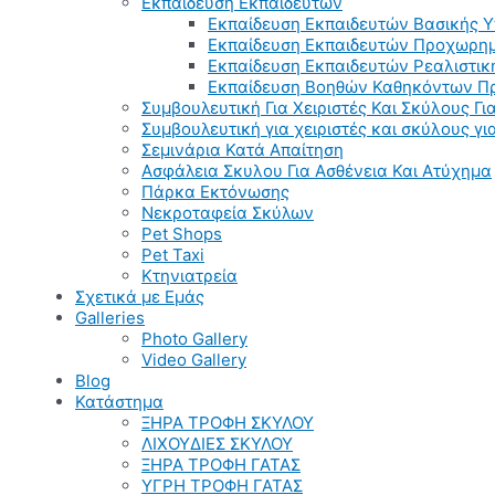
Εκπαίδευση Εκπαιδευτών
Εκπαίδευση Εκπαιδευτών Βασικής 
Εκπαίδευση Εκπαιδευτών Προχωρημ
Εκπαίδευση Εκπαιδευτών Ρεαλιστικ
Εκπαίδευση Βοηθών Καθηκόντων Π
Συμβουλευτική Για Χειριστές Και Σκύλους Για
Συμβουλευτική για χειριστές και σκύλους γ
Σεμινάρια Κατά Απαίτηση
Ασφάλεια Σκυλου Για Ασθένεια Και Ατύχημα
Πάρκα Εκτόνωσης
Νεκροταφεία Σκύλων
Pet Shops
Pet Taxi
Κτηνιατρεία
Σχετικά με Εμάς
Galleries
Photo Gallery
Video Gallery
Blog
Κατάστημα
ΞΗΡΑ ΤΡΟΦΗ ΣΚΥΛΟΥ
ΛΙΧΟΥΔΙΕΣ ΣΚΥΛΟΥ
ΞΗΡΑ ΤΡΟΦΗ ΓΑΤΑΣ
ΥΓΡΗ ΤΡΟΦΗ ΓΑΤΑΣ