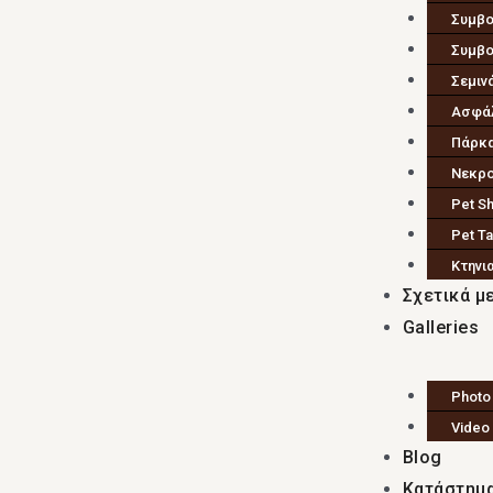
Συμβο
Συμβο
Σεμιν
Ασφάλ
Πάρκ
Νεκρο
Pet S
Pet Ta
Κτηνι
Σχετικά μ
Galleries
Photo 
Video 
Blog
Κατάστημ