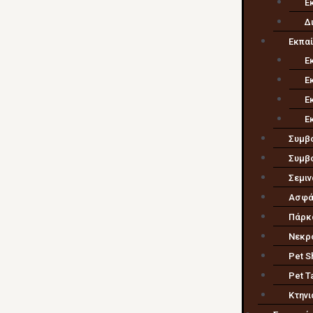
Ε
Δ
Εκπα
Ε
Ε
Ε
Ε
Συμβο
Συμβο
Σεμιν
Ασφάλ
Πάρκ
Νεκρ
Pet S
Pet T
Κτηνι