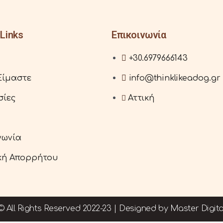
Links
Επικοινωνία
+30.6979666143
Είμαστε
info@thinklikeadog.gr
σίες
Αττική
νωνία
ική Απορρήτου
© All Rights Reserved 2022-23 | Designed by
Master Digita