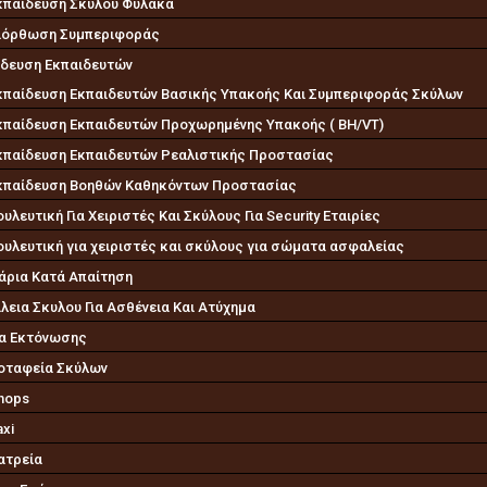
κπαίδευση Σκύλου Φύλακα
ιόρθωση Συμπεριφοράς
ίδευση Εκπαιδευτών
κπαίδευση Εκπαιδευτών Βασικής Υπακοής Και Συμπεριφοράς Σκύλων
κπαίδευση Εκπαιδευτών Προχωρημένης Υπακοής ( BH/VT)
κπαίδευση Εκπαιδευτών Ρεαλιστικής Προστασίας
κπαίδευση Βοηθών Καθηκόντων Προστασίας
υλευτική Για Χειριστές Και Σκύλους Για Security Εταιρίες
υλευτική για χειριστές και σκύλους για σώματα ασφαλείας
άρια Κατά Απαίτηση
εια Σκυλου Για Ασθένεια Και Ατύχημα
α Εκτόνωσης
οταφεία Σκύλων
hops
axi
ατρεία