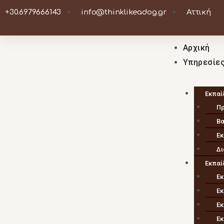
+30.6979666143
info@thinklikeadog.gr
Αττική
Αρχική
Υπηρεσίε
Εκπαί
Πρ
Βα
Εκ
Δι
Εκπαί
Εκ
Εκ
Εκ
Εκ