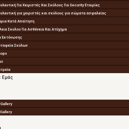
υλευτική Για Χειριστές Και Σκύλους Για Security Εταιρίες
υλευτική για χειριστές και σκύλους για σώματα ασφαλείας
άρια Κατά Απαίτηση
εια Σκυλου Για Ασθένεια Και Ατύχημα
α Εκτόνωσης
ταφεία Σκύλων
hops
xi
ατρεία
ε Εμάς
Gallery
Gallery
α