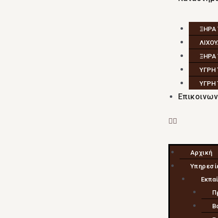
ΞΗΡΑ
ΛΙΧΟΥ
ΞΗΡΑ
ΥΓΡΗ
ΥΓΡΗ
Επικοινων
Αρχική
Υπηρεσί
Εκπα
Π
Β