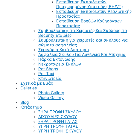
Εκπαίδευση Εκπαιδευτών
Προχωρημένης Υπακοής ( BH/VT)
Εκπαίδευση Εκπαιδευτών Ρεαλιστικής
Προστασίας
Εκπαίδευση Βοηθών Καθηκόντων
Προστασίας
Συμβουλευτική Για Χειριστές Και Σκύλους Για
Security Εταιρίες
Συμβουλευτική για χειριστές και σκύλους για
σώματα ασφαλείας
Σεμινάρια Κατά Απαίτηση
Ασφάλεια Σκυλου Για Ασθένεια Και Ατύχημα
Πάρκα Εκτόνωσης
Νεκροταφεία Σκύλων
Pet Shops
Pet Taxi
Κτηνιατρεία
Σχετικά με Εμάς
Galleries
Photo Gallery
Video Gallery
Blog
Κατάστημα
ΞΗΡΑ ΤΡΟΦΗ ΣΚΥΛΟΥ
ΛΙΧΟΥΔΙΕΣ ΣΚΥΛΟΥ
ΞΗΡΑ ΤΡΟΦΗ ΓΑΤΑΣ
ΥΓΡΗ ΤΡΟΦΗ ΓΑΤΑΣ
ΥΓΡΗ ΤΡΟΦΗ ΣΚΥΛΟΥ