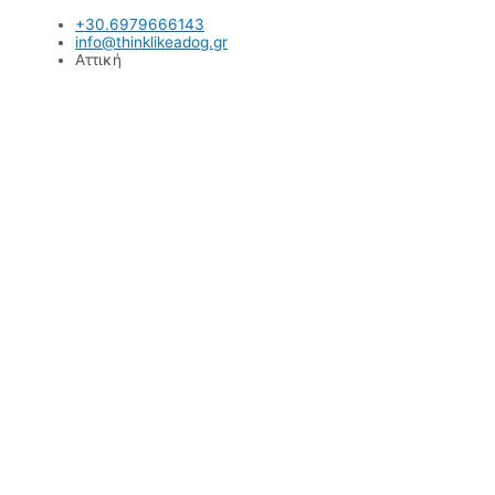
Μετάβαση
+30.6979666143
στο
info@thinklikeadog.gr
περιεχόμενο
Αττική