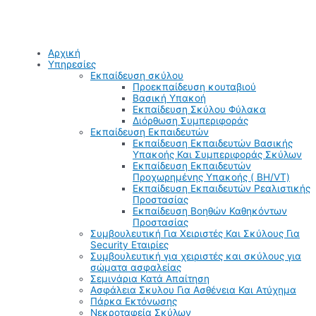
Αρχική
Υπηρεσίες
Εκπαίδευση σκύλου
Προεκπαίδευση κουταβιού
Βασική Υπακοή
Εκπαίδευση Σκύλου Φύλακα
Διόρθωση Συμπεριφοράς
Εκπαίδευση Εκπαιδευτών
Εκπαίδευση Εκπαιδευτών Βασικής
Υπακοής Και Συμπεριφοράς Σκύλων
Εκπαίδευση Εκπαιδευτών
Προχωρημένης Υπακοής ( BH/VT)
Εκπαίδευση Εκπαιδευτών Ρεαλιστικής
Προστασίας
Εκπαίδευση Βοηθών Καθηκόντων
Προστασίας
Συμβουλευτική Για Χειριστές Και Σκύλους Για
Security Εταιρίες
Συμβουλευτική για χειριστές και σκύλους για
σώματα ασφαλείας
Σεμινάρια Κατά Απαίτηση
Ασφάλεια Σκυλου Για Ασθένεια Και Ατύχημα
Πάρκα Εκτόνωσης
Νεκροταφεία Σκύλων