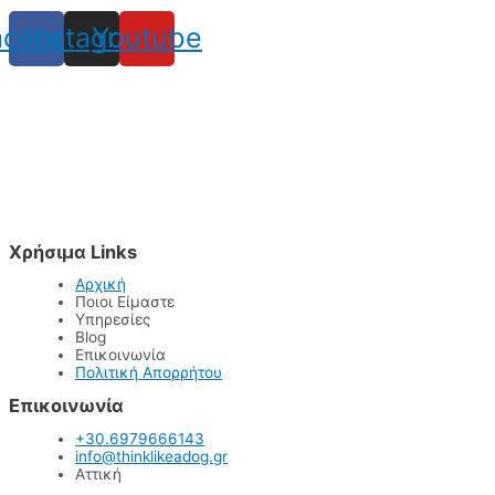
acebook
Instagram
Youtube
Χρήσιμα Links
Αρχική
Ποιοι Είμαστε
Υπηρεσίες
Blog
Επικοινωνία
Πολιτική Απορρήτου
Επικοινωνία
+30.6979666143
info@thinklikeadog.gr
Αττική