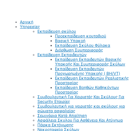
Αρχική
Υπηρεσίες
Εκπαίδευση σκύλου
Προεκπαίδευση κουταβιού
Βασική Υπακοή
Εκπαίδευση Σκύλου Φύλακα
Διόρθωση Συμπεριφοράς
Εκπαίδευση Εκπαιδευτών
Εκπαίδευση Εκπαιδευτών Βασικής
Υπακοής Και Συμπεριφοράς Σκύλων
Εκπαίδευση Εκπαιδευτών
Προχωρημένης Υπακοής ( BH/VT)
Εκπαίδευση Εκπαιδευτών Ρεαλιστικής
Προστασίας
Εκπαίδευση Βοηθών Καθηκόντων
Προστασίας
Συμβουλευτική Για Χειριστές Και Σκύλους Για
Security Εταιρίες
Συμβουλευτική για χειριστές και σκύλους για
σώματα ασφαλείας
Σεμινάρια Κατά Απαίτηση
Ασφάλεια Σκυλου Για Ασθένεια Και Ατύχημα
Πάρκα Εκτόνωσης
Νεκροταφεία Σκύλων