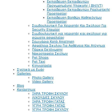
Εκπαίδευση Εκπαιδευτών
Προχωρημένης Υπακοής ( BH/VT)
Εκπαίδευση Εκπαιδευτών Ρεαλιστικής
Προστασίας
Εκπαίδευση Βοηθών Καθηκόντων
Προστασίας
Συμβουλευτική Για Χειριστές Και Σκύλους Για
Security Εταιρίες
Συμβουλευτική για χειριστές και σκύλους για
σώματα ασφαλείας
Σεμινάρια Κατά Απαίτηση
Ασφάλεια Σκυλου Για Ασθένεια Και Ατύχημα
Πάρκα Εκτόνωσης
Νεκροταφεία Σκύλων
Pet Shops
Pet Taxi
Κτηνιατρεία
Σχετικά με Εμάς
Galleries
Photo Gallery
Video Gallery
Blog
Κατάστημα
ΞΗΡΑ ΤΡΟΦΗ ΣΚΥΛΟΥ
ΛΙΧΟΥΔΙΕΣ ΣΚΥΛΟΥ
ΞΗΡΑ ΤΡΟΦΗ ΓΑΤΑΣ
ΥΓΡΗ ΤΡΟΦΗ ΓΑΤΑΣ
ΥΓΡΗ ΤΡΟΦΗ ΣΚΥΛΟΥ