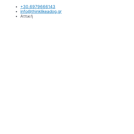
Μετάβαση
+30.6979666143
στο
info@thinklikeadog.gr
περιεχόμενο
Αττική