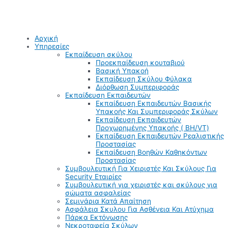
Αρχική
Υπηρεσίες
Εκπαίδευση σκύλου
Προεκπαίδευση κουταβιού
Βασική Υπακοή
Εκπαίδευση Σκύλου Φύλακα
Διόρθωση Συμπεριφοράς
Εκπαίδευση Εκπαιδευτών
Εκπαίδευση Εκπαιδευτών Βασικής
Υπακοής Και Συμπεριφοράς Σκύλων
Εκπαίδευση Εκπαιδευτών
Προχωρημένης Υπακοής ( BH/VT)
Εκπαίδευση Εκπαιδευτών Ρεαλιστικής
Προστασίας
Εκπαίδευση Βοηθών Καθηκόντων
Προστασίας
Συμβουλευτική Για Χειριστές Και Σκύλους Για
Security Εταιρίες
Συμβουλευτική για χειριστές και σκύλους για
σώματα ασφαλείας
Σεμινάρια Κατά Απαίτηση
Ασφάλεια Σκυλου Για Ασθένεια Και Ατύχημα
Πάρκα Εκτόνωσης
Νεκροταφεία Σκύλων