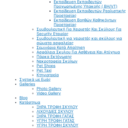
Εκπαίδευση Εκπαιδευτών
Προχωρημένης Υπακοής ( BH/VT)
Εκπαίδευση Εκπαιδευτών Ρεαλιστικής
Προστασίας
Εκπαίδευση Βοηθών Καθηκόντων
Προστασίας
Συμβουλευτική Για Χειριστές Και Σκύλους Για
Security Εταιρίες
Συμβουλευτική για χειριστές και σκύλους για
σώματα ασφαλείας
Σεμινάρια Κατά Απαίτηση
Ασφάλεια Σκυλου Για Ασθένεια Και Ατύχημα
Πάρκα Εκτόνωσης
Νεκροταφεία Σκύλων
Pet Shops
Pet Taxi
Κτηνιατρεία
Σχετικά με Εμάς
Galleries
Photo Gallery
Video Gallery
Blog
Κατάστημα
ΞΗΡΑ ΤΡΟΦΗ ΣΚΥΛΟΥ
ΛΙΧΟΥΔΙΕΣ ΣΚΥΛΟΥ
ΞΗΡΑ ΤΡΟΦΗ ΓΑΤΑΣ
ΥΓΡΗ ΤΡΟΦΗ ΓΑΤΑΣ
ΥΓΡΗ ΤΡΟΦΗ ΣΚΥΛΟΥ