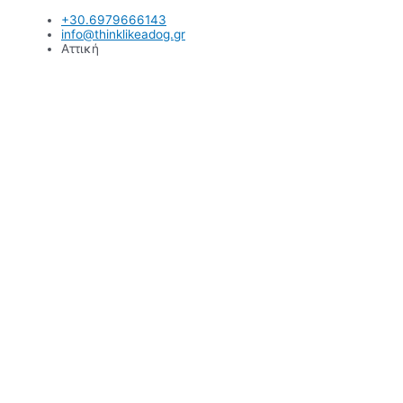
Μετάβαση
+30.6979666143
στο
info@thinklikeadog.gr
περιεχόμενο
Αττική