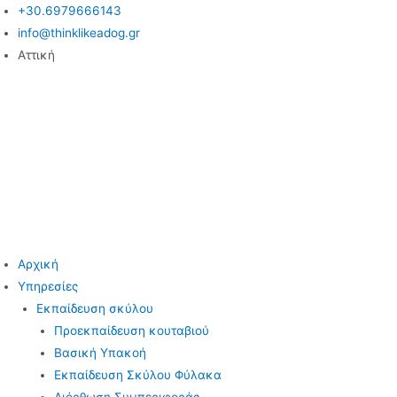
Μετάβαση
+30.6979666143
στο
info@thinklikeadog.gr
περιεχόμενο
Αττική
Αρχική
Υπηρεσίες
Εκπαίδευση σκύλου
Προεκπαίδευση κουταβιού
Βασική Υπακοή
Εκπαίδευση Σκύλου Φύλακα
Διόρθωση Συμπεριφοράς