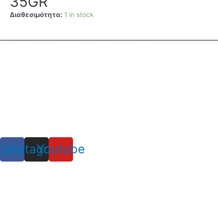
35GR
Διαθεσιμότητα:
1 in stock
cebook
Instagram
Youtube