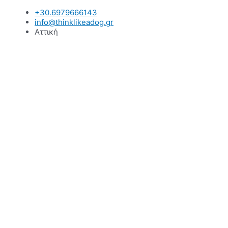
Μετάβαση
+30.6979666143
στο
info@thinklikeadog.gr
περιεχόμενο
Αττική