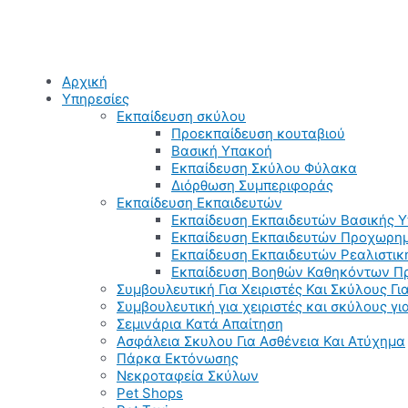
Αρχική
Υπηρεσίες
Εκπαίδευση σκύλου
Προεκπαίδευση κουταβιού
Βασική Υπακοή
Εκπαίδευση Σκύλου Φύλακα
Διόρθωση Συμπεριφοράς
Εκπαίδευση Εκπαιδευτών
Εκπαίδευση Εκπαιδευτών Βασικής 
Εκπαίδευση Εκπαιδευτών Προχωρημ
Εκπαίδευση Εκπαιδευτών Ρεαλιστικ
Εκπαίδευση Βοηθών Καθηκόντων Π
Συμβουλευτική Για Χειριστές Και Σκύλους Για
Συμβουλευτική για χειριστές και σκύλους γ
Σεμινάρια Κατά Απαίτηση
Ασφάλεια Σκυλου Για Ασθένεια Και Ατύχημα
Πάρκα Εκτόνωσης
Νεκροταφεία Σκύλων
Pet Shops