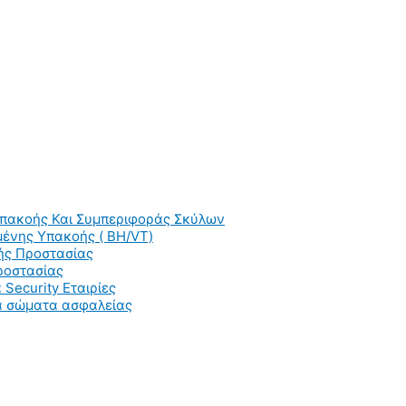
Υπακοής Και Συμπεριφοράς Σκύλων
ένης Υπακοής ( BH/VT)
ής Προστασίας
ροστασίας
 Security Εταιρίες
ια σώματα ασφαλείας