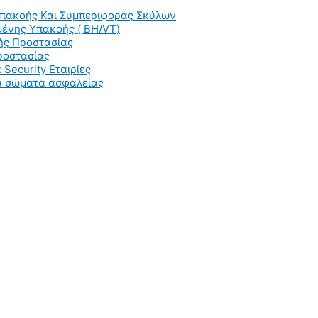
Υπακοής Και Συμπεριφοράς Σκύλων
ένης Υπακοής ( BH/VT)
ής Προστασίας
ροστασίας
 Security Εταιρίες
ια σώματα ασφαλείας