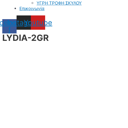
ΥΓΡΗ ΤΡΟΦΗ ΣΚΥΛΟΥ
Επικοινωνία
cebook-
Instagram
Youtube
f
LYDIA-2GR