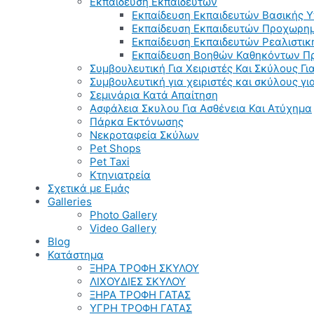
Εκπαίδευση Εκπαιδευτών
Εκπαίδευση Εκπαιδευτών Βασικής 
Εκπαίδευση Εκπαιδευτών Προχωρημ
Εκπαίδευση Εκπαιδευτών Ρεαλιστικ
Εκπαίδευση Βοηθών Καθηκόντων Π
Συμβουλευτική Για Χειριστές Και Σκύλους Για
Συμβουλευτική για χειριστές και σκύλους γ
Σεμινάρια Κατά Απαίτηση
Ασφάλεια Σκυλου Για Ασθένεια Και Ατύχημα
Πάρκα Εκτόνωσης
Νεκροταφεία Σκύλων
Pet Shops
Pet Taxi
Κτηνιατρεία
Σχετικά με Εμάς
Galleries
Photo Gallery
Video Gallery
Blog
Κατάστημα
ΞΗΡΑ ΤΡΟΦΗ ΣΚΥΛΟΥ
ΛΙΧΟΥΔΙΕΣ ΣΚΥΛΟΥ
ΞΗΡΑ ΤΡΟΦΗ ΓΑΤΑΣ
ΥΓΡΗ ΤΡΟΦΗ ΓΑΤΑΣ