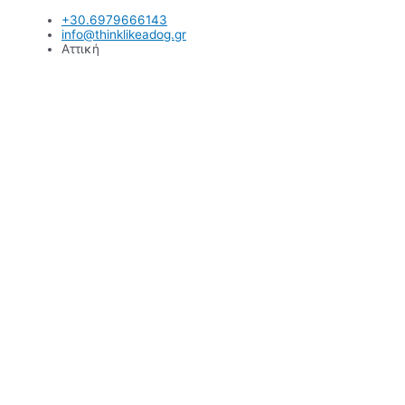
Μετάβαση
+30.6979666143
στο
info@thinklikeadog.gr
περιεχόμενο
Αττική