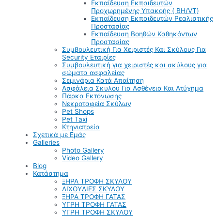
Εκπαίδευση Εκπαιδευτών
Προχωρημένης Υπακοής ( BH/VT)
Εκπαίδευση Εκπαιδευτών Ρεαλιστικής
Προστασίας
Εκπαίδευση Βοηθών Καθηκόντων
Προστασίας
Συμβουλευτική Για Χειριστές Και Σκύλους Για
Security Εταιρίες
Συμβουλευτική για χειριστές και σκύλους για
σώματα ασφαλείας
Σεμινάρια Κατά Απαίτηση
Ασφάλεια Σκυλου Για Ασθένεια Και Ατύχημα
Πάρκα Εκτόνωσης
Νεκροταφεία Σκύλων
Pet Shops
Pet Taxi
Κτηνιατρεία
Σχετικά με Εμάς
Galleries
Photo Gallery
Video Gallery
Blog
Κατάστημα
ΞΗΡΑ ΤΡΟΦΗ ΣΚΥΛΟΥ
ΛΙΧΟΥΔΙΕΣ ΣΚΥΛΟΥ
ΞΗΡΑ ΤΡΟΦΗ ΓΑΤΑΣ
ΥΓΡΗ ΤΡΟΦΗ ΓΑΤΑΣ
ΥΓΡΗ ΤΡΟΦΗ ΣΚΥΛΟΥ