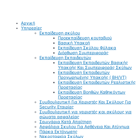
Αρχική
Υπηρεσίες
Εκπαίδευση σκύλου
Προεκπαίδευση κουταβιού
Βασική Υπακοή
Εκπαίδευση Σκύλου Φύλακα
Διόρθωση Συμπεριφοράς
Εκπαίδευση Εκπαιδευτών
Εκπαίδευση Εκπαιδευτών Βασικής
Υπακοής Και Συμπεριφοράς Σκύλων
Εκπαίδευση Εκπαιδευτών
Προχωρημένης Υπακοής ( BH/VT)
Εκπαίδευση Εκπαιδευτών Ρεαλιστικής
Προστασίας
Εκπαίδευση Βοηθών Καθηκόντων
Προστασίας
Συμβουλευτική Για Χειριστές Και Σκύλους Για
Security Εταιρίες
Συμβουλευτική για χειριστές και σκύλους για
σώματα ασφαλείας
Σεμινάρια Κατά Απαίτηση
Ασφάλεια Σκυλου Για Ασθένεια Και Ατύχημα
Πάρκα Εκτόνωσης
Νεκροταφεία Σκύλων